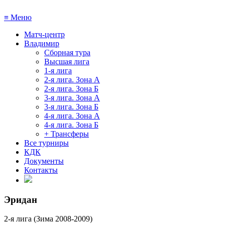
≡
Меню
Матч-центр
Владимир
Сборная тура
Высшая лига
1-я лига
2-я лига. Зона А
2-я лига. Зона Б
3-я лига. Зона А
3-я лига. Зона Б
4-я лига. Зона А
4-я лига. Зона Б
+ Трансферы
Все турниры
КДК
Документы
Контакты
Эридан
2-я лига (Зима 2008-2009)