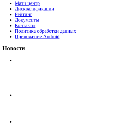
Матч-центр
Дисквалификации
Рейтинг
Документы
Контакты
Политика обработки данных
Приложение Android
Новости
⚽НАЗНАЧЕНИЯ СУДЕЙ⚽ ‼В СРЕДУ СОСТОЯТСЯ
ДОИГРОВКИ 2-Х ТАЙМОВ ДВУХ МАТЧЕЙ 2А
ЛИГИ.
🔥🔥🔥Победа 🔥🔥🔥 Доиграли матч против команды
Мономах Итоговый счет
Всем добрый день! В прошлую пятницу после игры
Мечта-Стальпром была оставлен