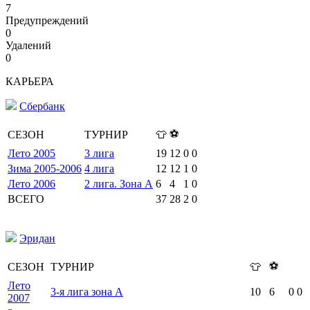
7
Предупреждений
0
Удалений
0
КАРЬЕРА
Сбербанк
⚽
СЕЗОН
ТУРНИР
👕
Лето 2005
3 лига
19
12
0
0
Зима 2005-2006
4 лига
12
12
1
0
Лето 2006
2 лига. Зона А
6
4
1
0
ВСЕГО
37
28
2
0
Эридан
⚽
СЕЗОН
ТУРНИР
👕
Лето
3-я лига зона А
10
6
0
0
2007