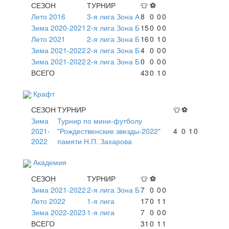
СЕЗОН
ТУРНИР
👕
⚽
Лето 2016
3-я лига Зона А
8
0
0
0
Зима 2020-2021
2-я лига Зона Б
15
0
0
0
Лето 2021
2-я лига Зона Б
16
0
1
0
Зима 2021-2022
2-я лига Зона Б
4
0
0
0
Зима 2021-2022
2-я лига Зона Б
0
0
0
0
ВСЕГО
43
0
1
0
Крафт
СЕЗОН
ТУРНИР
👕
⚽
Зима
Турнир по мини-футболу
2021-
"Рождественские звезды-2022"
4
0
1
0
2022
памяти Н.П. Захарова
Академия
СЕЗОН
ТУРНИР
👕
⚽
Зима 2021-2022
2-я лига Зона Б
7
0
0
0
Лето 2022
1-я лига
17
0
1
1
Зима 2022-2023
1-я лига
7
0
0
0
ВСЕГО
31
0
1
1