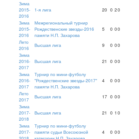
Зима
2015-
1-я лига
20
0
2
0
2016
Зима
Межрегиональный турнир
2015-
Рождественские звезды-2016
5
0
0
0
2016
памяти Н.П. Захарова
Лето
Высшая лига
9
0
0
0
2016
Зима
2016-
Высшая лига
21
0
0
0
2017
Зима
Турнир по мини-футболу
2016-
"Рождественские звезды-2017"
4
0
0
0
2017
памяти Н.П. Захарова
Лето
Высшая лига
17
0
0
0
2017
Зима
2017-
Высшая лига
21
0
1
0
2018
Зима
Турнир по мини-футболу
2017-
памяти судьи Всесоюзной
4
0
0
0
2018
категории Н.П. Захарова