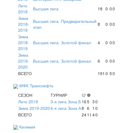
Лето
Высшая лига
18
0
0
0
2018
Зима
Высшая лига. Предварительный
2018-
8
0
0
0
этап
2019
Зима
2018-
Высшая лига. Золотой финал
4
0
0
0
2019
Зима
2019-
Высшая лига. Золотой финал
6
0
0
0
2020
ВСЕГО
191
0
5
0
МФК Транснефть
СЕЗОН
ТУРНИР
👕
⚽
Лето 2019
3-я лига Зона Б
16
5
3
0
Зима 2019-2020
4-я лига Зона А
8
6
1
0
ВСЕГО
24
11
4
0
Киликия