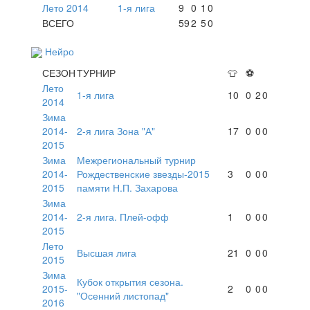
Лето 2014
1-я лига
9
0
1
0
ВСЕГО
59
2
5
0
Нейро
СЕЗОН
ТУРНИР
👕
⚽
Лето
1-я лига
10
0
2
0
2014
Зима
2014-
2-я лига Зона "А"
17
0
0
0
2015
Зима
Межрегиональный турнир
2014-
Рождественские звезды-2015
3
0
0
0
2015
памяти Н.П. Захарова
Зима
2014-
2-я лига. Плей-офф
1
0
0
0
2015
Лето
Высшая лига
21
0
0
0
2015
Зима
Кубок открытия сезона.
2015-
2
0
0
0
"Осенний листопад"
2016