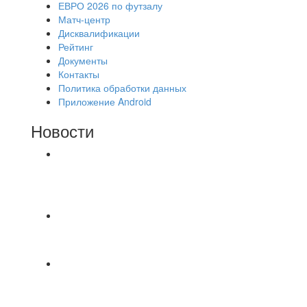
ЕВРО 2026 по футзалу
Матч-центр
Дисквалификации
Рейтинг
Документы
Контакты
Политика обработки данных
Приложение Android
Новости
⚽НАЗНАЧЕНИЯ СУДЕЙ⚽ ‼В СРЕДУ
СОСТОЯТСЯ ДОИГРОВКИ 2-Х ТАЙМОВ ДВУХ
МАТЧЕЙ 2А ЛИГИ.
🔥🔥🔥Победа 🔥🔥🔥 Доиграли матч против
команды Мономах Итоговый счет
Всем добрый день! В прошлую пятницу после
игры Мечта-Стальпром была оставлен