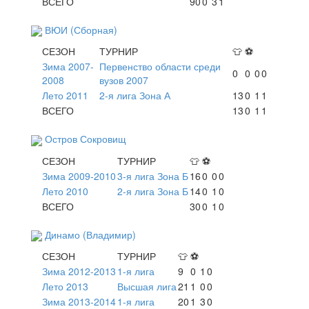
ВСЕГО
90
0
3
1
ВЮИ (Сборная)
СЕЗОН
ТУРНИР
👕
⚽
Зима 2007-
Первенство области среди
0
0
0
0
2008
вузов 2007
Лето 2011
2-я лига Зона А
13
0
1
1
ВСЕГО
13
0
1
1
Остров Сокровищ
СЕЗОН
ТУРНИР
👕
⚽
Зима 2009-2010
3-я лига Зона Б
16
0
0
0
Лето 2010
2-я лига Зона Б
14
0
1
0
ВСЕГО
30
0
1
0
Динамо (Владимир)
СЕЗОН
ТУРНИР
👕
⚽
Зима 2012-2013
1-я лига
9
0
1
0
Лето 2013
Высшая лига
21
1
0
0
Зима 2013-2014
1-я лига
20
1
3
0