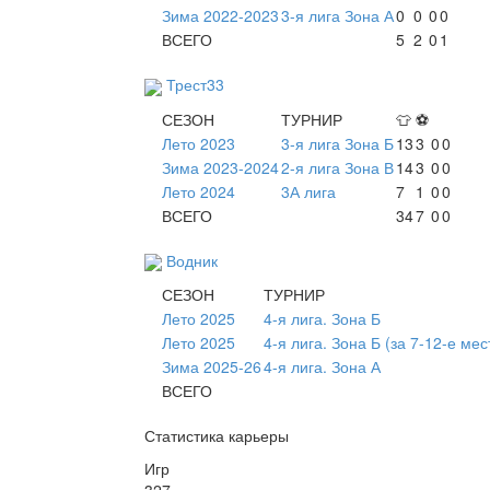
Зима 2022-2023
3-я лига Зона А
0
0
0
0
ВСЕГО
5
2
0
1
Трест33
СЕЗОН
ТУРНИР
👕
⚽
Лето 2023
3-я лига Зона Б
13
3
0
0
Зима 2023-2024
2-я лига Зона В
14
3
0
0
Лето 2024
3А лига
7
1
0
0
ВСЕГО
34
7
0
0
Водник
СЕЗОН
ТУРНИР
Лето 2025
4-я лига. Зона Б
Лето 2025
4-я лига. Зона Б (за 7-12-е мес
Зима 2025-26
4-я лига. Зона А
ВСЕГО
Статистика карьеры
Игр
327