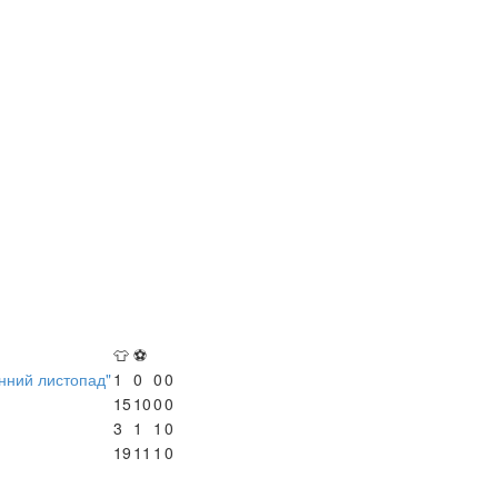
👕
⚽
енний листопад"
1
0
0
0
15
10
0
0
3
1
1
0
19
11
1
0