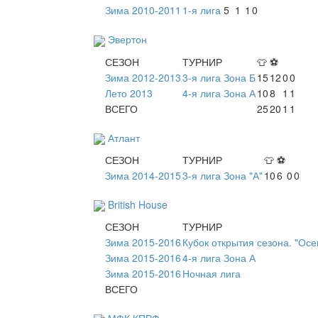
Зима 2010-2011
1-я лига
5
1
1
0
Эвертон
СЕЗОН
ТУРНИР
👕
⚽
Зима 2012-2013
3-я лига Зона Б
15
12
0
0
Лето 2013
4-я лига Зона А
10
8
1
1
ВСЕГО
25
20
1
1
Атлант
СЕЗОН
ТУРНИР
👕
⚽
Зима 2014-2015
3-я лига Зона "А"
10
6
0
0
British House
СЕЗОН
ТУРНИР
Зима 2015-2016
Кубок открытия сезона. "Ос
Зима 2015-2016
4-я лига Зона А
Зима 2015-2016
Ночная лига
ВСЕГО