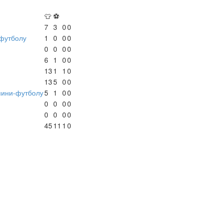
👕
⚽
7
3
0
0
-футболу
1
0
0
0
0
0
0
0
6
1
0
0
13
1
1
0
13
5
0
0
мини-футболу
5
1
0
0
0
0
0
0
0
0
0
0
45
11
1
0