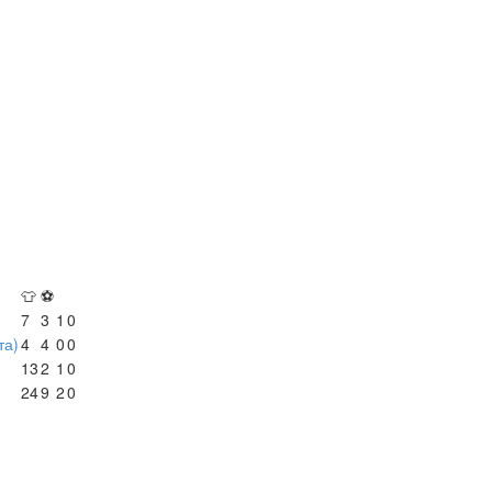
👕
⚽
7
3
1
0
та)
4
4
0
0
13
2
1
0
24
9
2
0