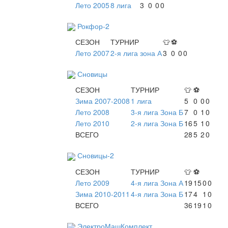
Лето 2005
8 лига
3
0
0
0
Рокфор-2
СЕЗОН
ТУРНИР
👕
⚽
Лето 2007
2-я лига зона А
3
0
0
0
Сновицы
СЕЗОН
ТУРНИР
👕
⚽
Зима 2007-2008
1 лига
5
0
0
0
Лето 2008
3-я лига Зона Б
7
0
1
0
Лето 2010
2-я лига Зона Б
16
5
1
0
ВСЕГО
28
5
2
0
Сновицы-2
СЕЗОН
ТУРНИР
👕
⚽
Лето 2009
4-я лига Зона А
19
15
0
0
Зима 2010-2011
4-я лига Зона Б
17
4
1
0
ВСЕГО
36
19
1
0
ЭлектроМашКомплект