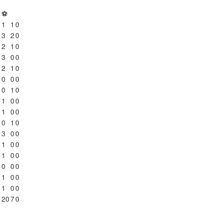
⚽
1
1
0
3
2
0
2
1
0
3
0
0
2
1
0
0
0
0
0
1
0
1
0
0
1
0
0
0
1
0
3
0
0
1
0
0
1
0
0
0
0
0
1
0
0
1
0
0
3
20
7
0