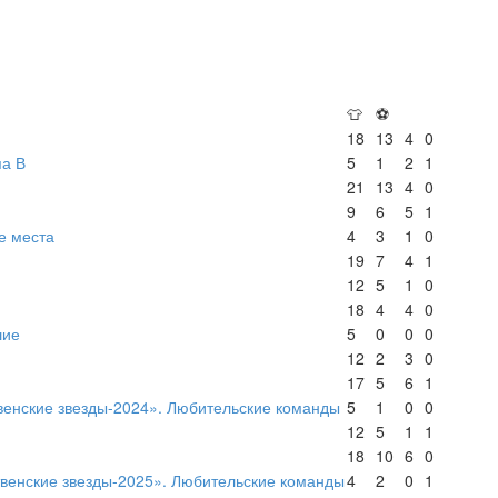
👕
⚽
18
13
4
0
па В
5
1
2
1
21
13
4
0
9
6
5
1
е места
4
3
1
0
19
7
4
1
12
5
1
0
18
4
4
0
шие
5
0
0
0
12
2
3
0
17
5
6
1
венские звезды-2024». Любительские команды
5
1
0
0
12
5
1
1
18
10
6
0
твенские звезды-2025». Любительские команды
4
2
0
1