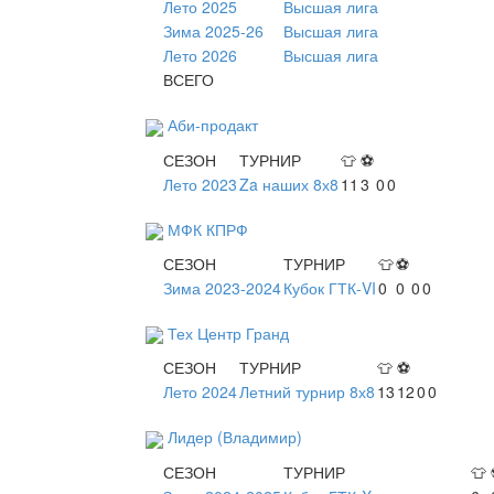
Лето 2025
Высшая лига
Зима 2025-26
Высшая лига
Лето 2026
Высшая лига
ВСЕГО
Аби-продакт
СЕЗОН
ТУРНИР
👕
⚽
Лето 2023
Za наших 8х8
11
3
0
0
МФК КПРФ
СЕЗОН
ТУРНИР
👕
⚽
Зима 2023-2024
Кубок ГТК-VI
0
0
0
0
Тех Центр Гранд
СЕЗОН
ТУРНИР
👕
⚽
Лето 2024
Летний турнир 8х8
13
12
0
0
Лидер (Владимир)
СЕЗОН
ТУРНИР
👕