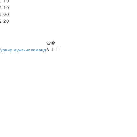
0
1
0
2
1
0
0
0
0
2
2
0
👕
⚽
Турнир мужских команд
6
1
1
1