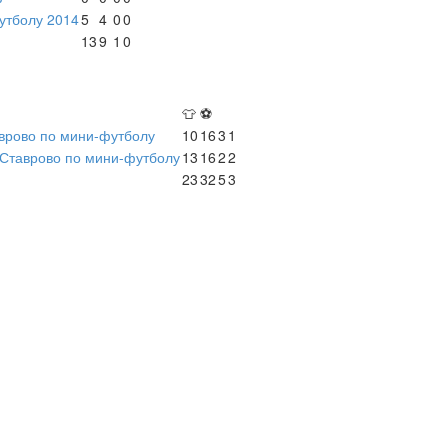
утболу 2014
5
4
0
0
13
9
1
0
👕
⚽
аврово по мини-футболу
10
16
3
1
. Ставрово по мини-футболу
13
16
2
2
23
32
5
3