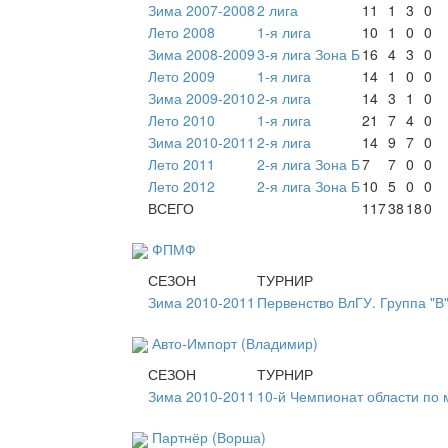
Зима 2007-2008
2 лига
11
1
3
0
Лето 2008
1-я лига
10
1
0
0
Зима 2008-2009
3-я лига Зона Б
16
4
3
0
Лето 2009
1-я лига
14
1
0
0
Зима 2009-2010
2-я лига
14
3
1
0
Лето 2010
1-я лига
21
7
4
0
Зима 2010-2011
2-я лига
14
9
7
0
Лето 2011
2-я лига Зона Б
7
7
0
0
Лето 2012
2-я лига Зона Б
10
5
0
0
ВСЕГО
117
38
18
0
ФПМФ
СЕЗОН
ТУРНИР
Зима 2010-2011
Первенство ВлГУ. Группа "В"
Авто-Импорт (Владимир)
СЕЗОН
ТУРНИР
Зима 2010-2011
10-й Чемпионат области по
Партнёр (Ворша)