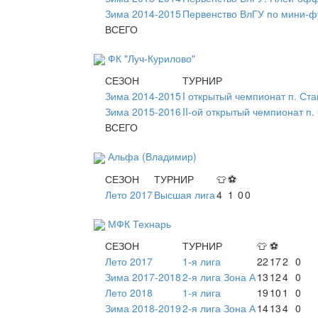
Зима 2014-2015
Первенство ВлГУ по мини-ф
ВСЕГО
ФК "Луч-Курилово"
СЕЗОН
ТУРНИР
Зима 2014-2015
I открытый чемпионат п. Ст
Зима 2015-2016
II-ой открытый чемпионат п
ВСЕГО
Альфа (Владимир)
СЕЗОН
ТУРНИР
👕
⚽
Лето 2017
Высшая лига
4
1
0
0
МФК Технарь
СЕЗОН
ТУРНИР
👕
⚽
Лето 2017
1-я лига
22
17
2
0
Зима 2017-2018
2-я лига Зона А
13
12
4
0
Лето 2018
1-я лига
19
10
1
0
Зима 2018-2019
2-я лига Зона А
14
13
4
0