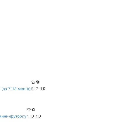
👕
⚽
 (за 7-12 места)
5
7
1
0
👕
⚽
 мини-футболу
1
0
1
0