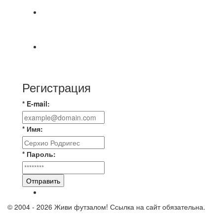
Победная... Спасибо всем за самоотдачу,
самообладание и подстраховку...выложились
📹📹📹 Обзор голов 📹📹📹 Лига 4. Зона "Б". 12
тур. Лето 2026. МФК "Восход" - Ирбис 6:2
Регистрация
* E-mail:
* Имя:
* Пароль:
Отправить
© 2004 - 2026 Живи футзалом! Ссылка на сайт обязательна.