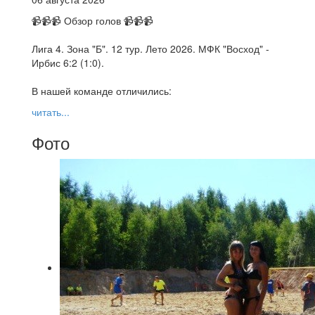
📹📹📹 Обзор голов 📹📹📹
Лига 4. Зона "Б". 12 тур. Лето 2026. МФК "Восход" -
Ирбис 6:2 (1:0).
В нашей команде отличились:
читать...
Фото