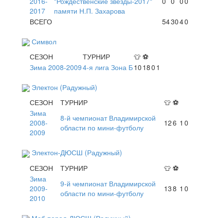
2016-
"Рождественские звезды-2017"
0
0
0
0
2017
памяти Н.П. Захарова
ВСЕГО
54
30
4
0
Символ
СЕЗОН
ТУРНИР
👕
⚽
Зима 2008-2009
4-я лига Зона Б
10
18
0
1
Электон (Радужный)
СЕЗОН
ТУРНИР
👕
⚽
Зима
8-й чемпионат Владимирской
2008-
12
6
1
0
области по мини-футболу
2009
Электон-ДЮСШ (Радужный)
СЕЗОН
ТУРНИР
👕
⚽
Зима
9-й чемпионат Владимирской
2009-
13
8
1
0
области по мини-футболу
2010
Меб.парад-ДЮСШ (Радужный)