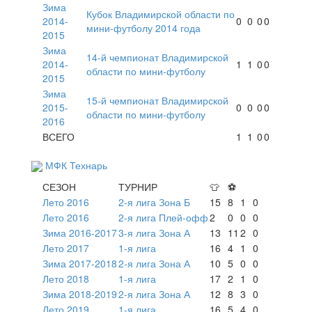
Зима
Кубок Владимирской области по
2014-
0
0
0
0
мини-футболу 2014 года
2015
Зима
14-й чемпионат Владимирской
2014-
1
1
0
0
области по мини-футболу
2015
Зима
15-й чемпионат Владимирской
2015-
0
0
0
0
области по мини-футболу
2016
ВСЕГО
1
1
0
0
МФК Технарь
СЕЗОН
ТУРНИР
👕
⚽
Лето 2016
2-я лига Зона Б
15
8
1
0
Лето 2016
2-я лига Плей-офф
2
0
0
0
Зима 2016-2017
3-я лига Зона А
13
11
2
0
Лето 2017
1-я лига
16
4
1
0
Зима 2017-2018
2-я лига Зона А
10
5
0
0
Лето 2018
1-я лига
17
2
1
0
Зима 2018-2019
2-я лига Зона А
12
8
3
0
Лето 2019
1-я лига
16
5
4
0