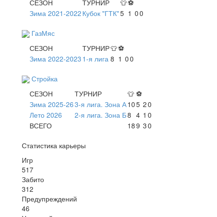
СЕЗОН
ТУРНИР
👕
⚽
Зима 2021-2022
Кубок "ГТК"
5
1
0
0
ГазМяс
СЕЗОН
ТУРНИР
👕
⚽
Зима 2022-2023
1-я лига
8
1
0
0
Стройка
СЕЗОН
ТУРНИР
👕
⚽
Зима 2025-26
3-я лига. Зона А
10
5
2
0
Лето 2026
2-я лига. Зона Б
8
4
1
0
ВСЕГО
18
9
3
0
Статистика карьеры
Игр
517
Забито
312
Предупреждений
46