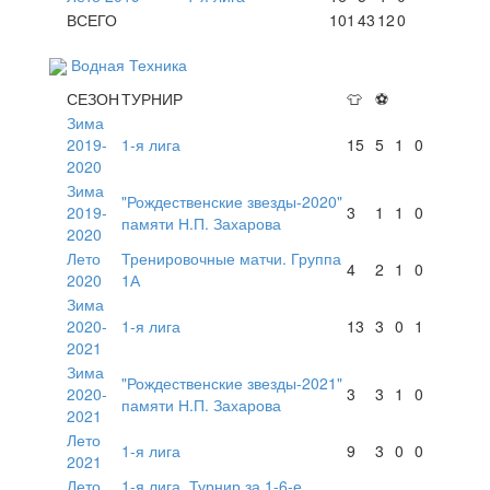
ВСЕГО
101
43
12
0
Водная Техника
СЕЗОН
ТУРНИР
👕
⚽
Зима
2019-
1-я лига
15
5
1
0
2020
Зима
"Рождественские звезды-2020"
2019-
3
1
1
0
памяти Н.П. Захарова
2020
Лето
Тренировочные матчи. Группа
4
2
1
0
2020
1А
Зима
2020-
1-я лига
13
3
0
1
2021
Зима
"Рождественские звезды-2021"
2020-
3
3
1
0
памяти Н.П. Захарова
2021
Лето
1-я лига
9
3
0
0
2021
Лето
1-я лига. Турнир за 1-6-е