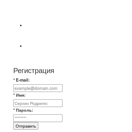
⚽НАЗНАЧЕНИЯ СУДЕЙ⚽ ‼В СРЕДУ
СОСТОЯТСЯ ДОИГРОВКИ 2-Х ТАЙМОВ ДВУХ
МАТЧЕЙ 2А ЛИГИ.
⚡️Сегодня было жарко⚡️ ⚽ ️«Протестировали»
новую футбольную площадку в
📅 Анонс матчей на пятницу, 7 августа 2026 г.
🎡 Центральный парк культуры и отдыха
Регистрация
* E-mail:
* Имя:
* Пароль:
Отправить