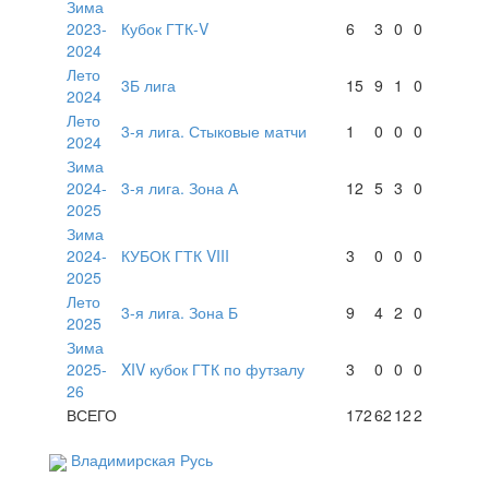
Зима
2023-
Кубок ГТК-V
6
3
0
0
2024
Лето
3Б лига
15
9
1
0
2024
Лето
3-я лига. Стыковые матчи
1
0
0
0
2024
Зима
2024-
3-я лига. Зона А
12
5
3
0
2025
Зима
2024-
КУБОК ГТК VIII
3
0
0
0
2025
Лето
3-я лига. Зона Б
9
4
2
0
2025
Зима
2025-
XIV кубок ГТК по футзалу
3
0
0
0
26
ВСЕГО
172
62
12
2
Владимирская Русь