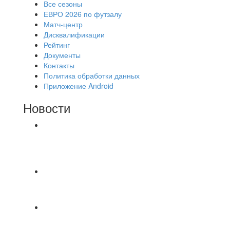
Все сезоны
ЕВРО 2026 по футзалу
Матч-центр
Дисквалификации
Рейтинг
Документы
Контакты
Политика обработки данных
Приложение Android
Новости
⚽НАЗНАЧЕНИЯ СУДЕЙ⚽ ‼В СРЕДУ
СОСТОЯТСЯ ДОИГРОВКИ 2-Х ТАЙМОВ ДВУХ
МАТЧЕЙ 2А ЛИГИ.
⚡️Сегодня было жарко⚡️ ⚽ ️«Протестировали»
новую футбольную площадку в
📅 Анонс матчей на пятницу, 7 августа 2026 г.
🎡 Центральный парк культуры и отдыха