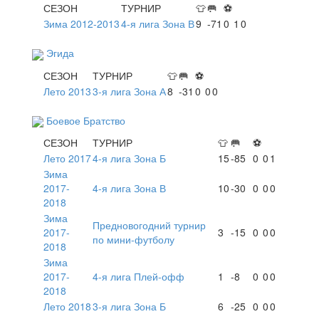
СЕЗОН
ТУРНИР
👕
🥅
⚽
Зима 2012-2013
4-я лига Зона В
9
-71
0
1
0
Эгида
СЕЗОН
ТУРНИР
👕
🥅
⚽
Лето 2013
3-я лига Зона А
8
-31
0
0
0
Боевое Братство
СЕЗОН
ТУРНИР
👕
🥅
⚽
Лето 2017
4-я лига Зона Б
15
-85
0
0
1
Зима
2017-
4-я лига Зона В
10
-30
0
0
0
2018
Зима
Предновогодний турнир
2017-
3
-15
0
0
0
по мини-футболу
2018
Зима
2017-
4-я лига Плей-офф
1
-8
0
0
0
2018
Лето 2018
3-я лига Зона Б
6
-25
0
0
0