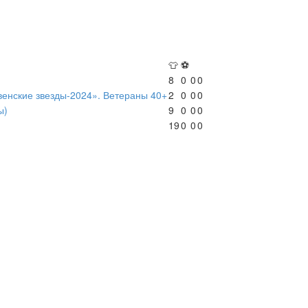
👕
⚽
8
0
0
0
венские звезды-2024». Ветераны 40+
2
0
0
0
ы)
9
0
0
0
19
0
0
0