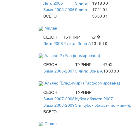
Лето 2005
3 лига
19
18
0
0
Зима 2005-2006
5 лига
17
21
0
1
ВСЕГО
36
39
0
1
Милан
СЕЗОН
ТУРНИР
👕
⚽
Лето 2006
2 лига. Зона А
13
15
1
0
Альянс-2 (Расформирована)
СЕЗОН
ТУРНИР
👕
⚽
Зима 2006-2007
3 лига: Зона А
18
33
3
0
Альянс (Владимир) (Расформирована)
СЕЗОН
ТУРНИР
Зима 2007-2008
Кубок области 2007
Зима 2008-2009
3-й Кубок области по мини-
ВСЕГО
Сплав