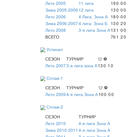
Лето 2005
11 лига
19
0
0
0
Зима 2005-2006
12 лига
13
0
0
0
Лето 2006
4 Лига. Зона А
18
0
0
0
Зима 2006-2007
4 лига: Зона Б
13
0
2
0
Лето 2008
3-я лига Зона А
13
1
0
0
ВСЕГО
76
1
2
0
Устинал
СЕЗОН
ТУРНИР
👕
⚽
Лето 2007
3-я лига зона А
13
0
1
0
Сплав-1
СЕЗОН
ТУРНИР
👕
⚽
Лето 2009
4-я лига Зона А
10
0
0
0
Сплав-2
СЕЗОН
ТУРНИР
Лето 2010
4-я лига Зона А
Зима 2010-2011
4-я лига Зона А
Лето 2011
3-я лига Зона Б