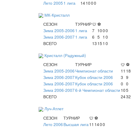
Лето 2005
1 лига
14
10
0
0
МК-Кристалл
СЕЗОН
ТУРНИР
👕
⚽
Зима 2005-2006
1 лига
7
10
0
0
Зима 2006-2007
1 лига
6
5
1
0
ВСЕГО
13
15
1
0
Кристалл (Радужный)
СЕЗОН
ТУРНИР
👕
⚽
Зима 2005-2006
Чемпионат области
11
18
Зима 2006-2007
Кубок области 2006
3
9
Зима 2006-2007
Кубок области 2006
0
0
Зима 2006-2007
6-й Чемпионат области
10
5
ВСЕГО
24
32
Луч-Атлет
СЕЗОН
ТУРНИР
👕
⚽
Лето 2006
Высшая лига
11
14
0
0