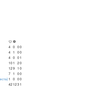
👕
⚽
4
0
0
0
4
1
0
0
4
0
0
1
10
1
2
0
12
9
1
0
7
1
0
0
места)
1
0
0
0
42
12
3
1