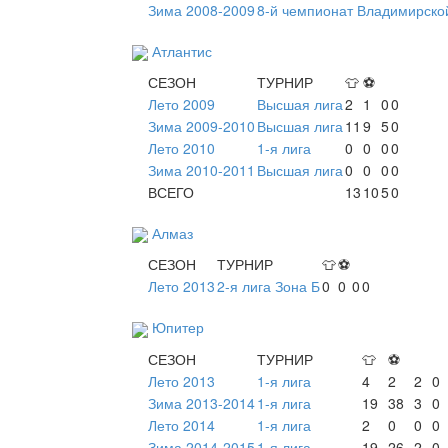
Зима 2008-2009
8-й чемпионат Владимирско
Атлантис
СЕЗОН
ТУРНИР
👕
⚽
Лето 2009
Высшая лига
2
1
0
0
Зима 2009-2010
Высшая лига
11
9
5
0
Лето 2010
1-я лига
0
0
0
0
Зима 2010-2011
Высшая лига
0
0
0
0
ВСЕГО
13
10
5
0
Алмаз
СЕЗОН
ТУРНИР
👕
⚽
Лето 2013
2-я лига Зона Б
0
0
0
0
Юпитер
СЕЗОН
ТУРНИР
👕
⚽
Лето 2013
1-я лига
4
2
2
0
Зима 2013-2014
1-я лига
19
38
3
0
Лето 2014
1-я лига
2
0
0
0
Зима 2014-2015
1-я лига
19
26
2
0