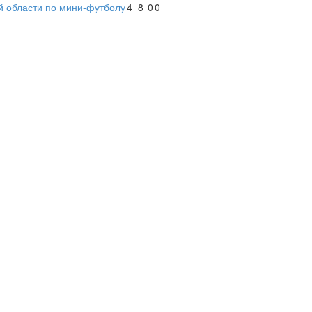
й области по мини-футболу
4
8
0
0