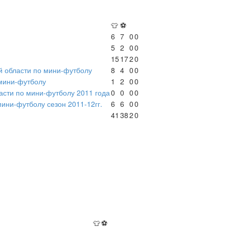
👕
⚽
6
7
0
0
5
2
0
0
15
17
2
0
й области по мини-футболу
8
4
0
0
 мини-футболу
1
2
0
0
асти по мини-футболу 2011 года
0
0
0
0
мини-футболу сезон 2011-12гг.
6
6
0
0
41
38
2
0
👕
⚽