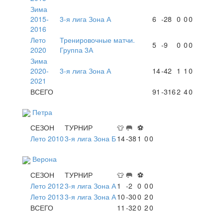
Зима
2015-
3-я лига Зона А
6
-28
0
0
0
2016
Лето
Тренировочные матчи.
5
-9
0
0
0
2020
Группа 3А
Зима
2020-
3-я лига Зона А
14
-42
1
1
0
2021
ВСЕГО
91
-316
2
4
0
Петра
СЕЗОН
ТУРНИР
👕
🥅
⚽
Лето 2010
3-я лига Зона Б
14
-38
1
0
0
Верона
СЕЗОН
ТУРНИР
👕
🥅
⚽
Лето 2012
3-я лига Зона А
1
-2
0
0
0
Лето 2013
3-я лига Зона А
10
-30
0
2
0
ВСЕГО
11
-32
0
2
0