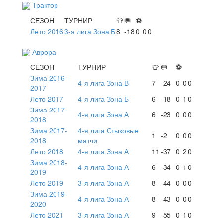
Трактор
СЕЗОН
ТУРНИР
👕
🥅
⚽
Лето 2016
3-я лига Зона Б
8
-18
0
0
0
Аврора
СЕЗОН
ТУРНИР
👕
🥅
⚽
Зима 2016-
4-я лига Зона В
7
-24
0
0
0
2017
Лето 2017
4-я лига Зона Б
6
-18
0
1
0
Зима 2017-
4-я лига Зона А
6
-23
0
0
0
2018
Зима 2017-
4-я лига Стыковые
1
-2
0
0
0
2018
матчи
Лето 2018
4-я лига Зона А
11
-37
0
2
0
Зима 2018-
4-я лига Зона А
6
-34
0
1
0
2019
Лето 2019
3-я лига Зона А
8
-44
0
0
0
Зима 2019-
4-я лига Зона А
8
-43
0
0
0
2020
Лето 2021
3-я лига Зона А
9
-55
0
1
0