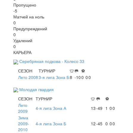
Пропущено
-5
Матчей на ноль
0
Предупреждений
0
Удалений
0
КАРЬЕРА
Серебряная подкова - Колесо 33
СЕЗОН
ТУРНИР
👕
🥅
⚽
Лето 2008
3-я лига Зона Б
8
-10
0
0
0
Молодая гвардия
СЕЗОН
ТУРНИР
👕
🥅
⚽
Лето
4-я лига Зона А
13
-49
1
0
0
2009
Зима
2009-
4-я лига Зона Б
12
-45
0
0
0
2010