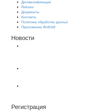
Дисквалификации
Рейтинг
Документы
Контакты
Политика обработки данных
Приложение Android
Новости
⚽НАЗНАЧЕНИЯ СУДЕЙ⚽ ‼В СРЕДУ
СОСТОЯТСЯ ДОИГРОВКИ 2-Х ТАЙМОВ ДВУХ
МАТЧЕЙ 2А ЛИГИ.
Первый официальный турнир Федерации
Текбола Владимирской области
А вот и первые "плюшки"(фото) с Первенства
города Владимира по Текболу 2026⚽🏆🥇 Все
Регистрация