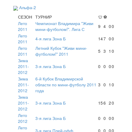
Альфа-2
СЕЗОН
ТУРНИР
👕
⚽
Лето
Чемпионат Владимира "Живи
9
4
0
0
2011
мини-футболом!". Лига С
Лето
4-я лига Зона Б
14
7
0
0
2011
Лето
Летний Кубок "Живи мини-
5
3
1
0
2011
футболом!" 2011
Зима
2011-
3-я лига Зона Б
0
0
0
0
2012
Зима
6-й Кубок Владимирской
2011-
области по мини-футболу 2011
3
0
1
0
2012
года
Зима
2011-
3-я лига Зона Б
15
6
2
0
2012
Лето
3-я лига Зона Б
0
0
0
0
2012
Лето
3-я лига Плей-офф
0
0
0
0