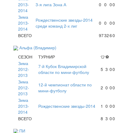
2013-
3-я лига Зона А
0
0
0
0
2014
Зима
Рождественские звезды-2014
2013-
0
0
0
0
среди команд 2-х лиг
2014
ВСЕГО
97
32
6
0
Альфа (Владимир)
СЕЗОН
ТУРНИР
👕
⚽
Зима
7-й Кубок Владимирской
2012-
5
3
0
0
области по мини-футболу
2013
Зима
12-й чемпионат области по
2012-
2
0
0
0
мини-футболу
2013
Зима
2013-
Рождественские звезды-2014
1
0
0
0
2014
ВСЕГО
8
3
0
0
ПИ