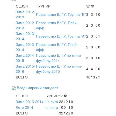
СЕЗОН
ТУРНИР
👕
⚽
Зима 2012-
Первенство ВлГУ. Группа "Б"
3
3
1
0
2013
Зима 2012-
Первенство ВлГУ. Плей-
2
3
0
0
2013
офф
Зима 2013-
Первенство ВлГУ. Группа "А"
2
3
0
1
2014
Зима 2013-
Первенство ВлГУ. Плей-
2
0
0
0
2014
офф
Зима 2014-
Первенство ВлГУ по мини-
3
0
1
0
2015
футболу 2014
Зима 2015-
Первенство ВлГУ по мини-
4
4
0
0
2016
футболу 2015
ВСЕГО
16
13
2
1
Владимирский стандарт
СЕЗОН
ТУРНИР
👕
⚽
Зима 2013-2014
1-я лига
22
12
1
0
Лето 2014
1-я лига
10
0
1
0
ВСЕГО
32
12
2
0