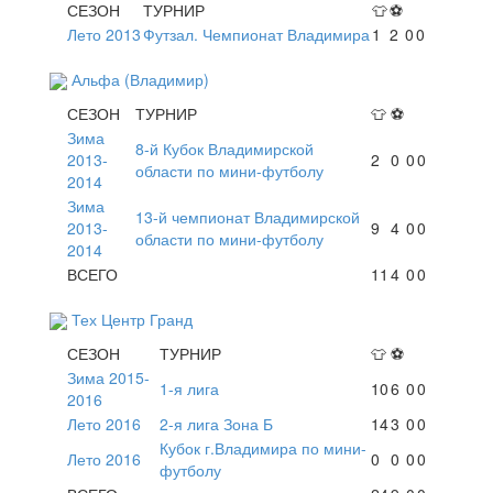
СЕЗОН
ТУРНИР
👕
⚽
Лето 2013
Футзал. Чемпионат Владимира
1
2
0
0
Альфа (Владимир)
СЕЗОН
ТУРНИР
👕
⚽
Зима
8-й Кубок Владимирской
2013-
2
0
0
0
области по мини-футболу
2014
Зима
13-й чемпионат Владимирской
2013-
9
4
0
0
области по мини-футболу
2014
ВСЕГО
11
4
0
0
Тех Центр Гранд
СЕЗОН
ТУРНИР
👕
⚽
Зима 2015-
1-я лига
10
6
0
0
2016
Лето 2016
2-я лига Зона Б
14
3
0
0
Кубок г.Владимира по мини-
Лето 2016
0
0
0
0
футболу