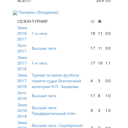
ВСЕГО
24
9
0
0
Палермо (Владимир)
СЕЗОН
ТУРНИР
👕
⚽
Зима
2016-
1-я лига
19
11
0
0
2017
Лето
Высшая лига
17
11
0
0
2017
Зима
2017-
1-я лига
17
19
1
1
2018
Зима
Турнир по мини-футболу
2017-
памяти судьи Всесоюзной
4
3
0
0
2018
категории Н.П. Захарова
Лето
Высшая лига
17
8
1
0
2018
Зима
Высшая лига.
2018-
9
3
1
0
Предварительный этап
2019
Зима
Высшая лига. Серебряный
2018-
7
7
0
0