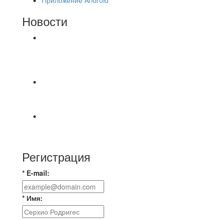
Новости
⚽НАЗНАЧЕНИЯ СУДЕЙ⚽ ‼В СРЕДУ
СОСТОЯТСЯ ДОИГРОВКИ 2-Х ТАЙМОВ ДВУХ
МАТЧЕЙ 2А ЛИГИ.
📅 Анонс матчей на четверг, 6 августа 2026 г. 🎡
Центральный парк культуры и отдыха
⚽ Первенство Владимира по футзалу. 2-я лига.
Зона Б. 03.08.2026 г. КАС - МГ-ПКБ Энерго 1:6
Регистрация
* E-mail:
* Имя: