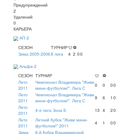
Предупреждений
2
Удалений
0
КАРЬЕРА
АП-2
СЕЗОН
ТУРНИР
👕
⚽
Зима 2005-2006
8 лига
4
2
0
0
Альфа-2
СЕЗОН
ТУРНИР
👕
⚽
Лето
Чемпионат Владимира "Живи
0
0
0
0
2011
мини-футболом!". Лига С
Лето
Чемпионат Владимира "Живи
9
6
1
0
2011
мини-футболом!". Лига С
Лето
4-я лига Зона Б
13
4
2
0
2011
Лето
Летний Кубок "Живи мини-
4
1
0
0
2011
футболом!" 2011
Зима
6-й Кубок Владимирской