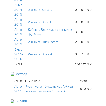
Зима
2014-
2-я лига Зона "А"
0
0
0
0
2015
Лето
2-я лига Зона Б
9
8
0
0
2015
Лето
Кубок г. Владимира по мини-
3
0
1
0
2015
футболу
Лето
2-я лига Плей-офф
2
0
0
0
2015
Зима
2015-
2-я лига Зона А
8
7
0
0
2016
ВСЕГО
151
121
9
2
Метеор
СЕЗОН
ТУРНИР
👕
⚽
Лето
Чемпионат Владимира "Живи
0
0
0
0
2011
мини-футболом!". Лига А
Билайн