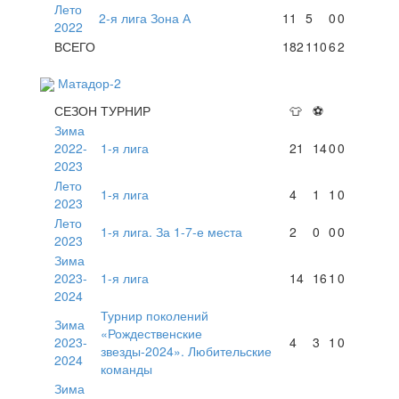
Лето
2-я лига Зона А
11
5
0
0
2022
ВСЕГО
182
110
6
2
Матадор-2
СЕЗОН
ТУРНИР
👕
⚽
Зима
2022-
1-я лига
21
14
0
0
2023
Лето
1-я лига
4
1
1
0
2023
Лето
1-я лига. За 1-7-е места
2
0
0
0
2023
Зима
2023-
1-я лига
14
16
1
0
2024
Турнир поколений
Зима
«Рождественские
2023-
4
3
1
0
звезды-2024». Любительские
2024
команды
Зима