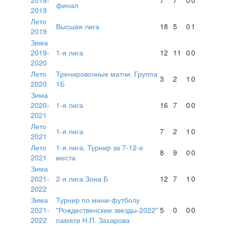
финал
2019
Лето
Высшая лига
18
5
0
1
2019
Зима
2019-
1-я лига
12
11
0
0
2020
Лето
Тренировочные матчи. Группа
3
2
1
0
2020
1Б
Зима
2020-
1-я лига
16
7
0
0
2021
Лето
1-я лига
7
2
1
0
2021
Лето
1-я лига. Турнир за 7-12-е
8
9
0
0
2021
места
Зима
2021-
2-я лига Зона Б
12
7
1
0
2022
Зима
Турнир по мини-футболу
2021-
"Рождественские звезды-2022"
5
0
0
0
2022
памяти Н.П. Захарова