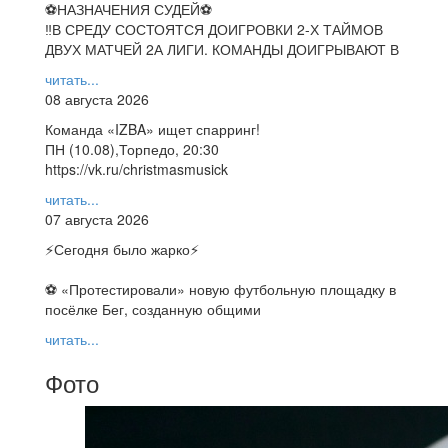
⚽НАЗНАЧЕНИЯ СУДЕЙ⚽
‼В СРЕДУ СОСТОЯТСЯ ДОИГРОВКИ 2-Х ТАЙМОВ
ДВУХ МАТЧЕЙ 2А ЛИГИ. КОМАНДЫ ДОИГРЫВАЮТ В
читать...
08 августа 2026
Команда «IZBA» ищет спарринг!
ПН (10.08),Торпедо, 20:30
https://vk.ru/christmasmusick
читать...
07 августа 2026
⚡️Сегодня было жарко⚡️
⚽ ️«Протестировали» новую футбольную площадку в
посёлке Бег, созданную общими
читать...
Фото