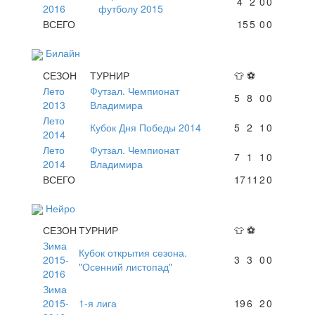
4
2
0
0
2016
футболу 2015
ВСЕГО
15
5
0
0
Билайн
СЕЗОН
ТУРНИР
👕
⚽
Лето
Футзал. Чемпионат
5
8
0
0
2013
Владимира
Лето
Кубок Дня Победы 2014
5
2
1
0
2014
Лето
Футзал. Чемпионат
7
1
1
0
2014
Владимира
ВСЕГО
17
11
2
0
Нейро
СЕЗОН
ТУРНИР
👕
⚽
Зима
Кубок открытия сезона.
2015-
3
3
0
0
"Осенний листопад"
2016
Зима
2015-
1-я лига
19
6
2
0