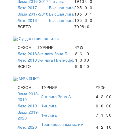
Зима 2016-2017
1-я лига
19
13
4
0
Лето 2017
Высшая лига
22
5
0
0
Зима 2017-2018
Высшая лига
19
5
3
1
Лето 2018
Высшая лига
10
5
3
0
ВСЕГО
70
28
10
1
Суздальские напитки
СЕЗОН
ТУРНИР
👕
⚽
Лето 2018
3-я лига Зона Б
8
6
1
0
Лето 2018
3-я лига Плей-офф
1
0
0
0
ВСЕГО
9
6
1
0
МФК КПРФ
СЕЗОН
ТУРНИР
👕
⚽
Зима 2018-
2-я лига Зона А
4
2
0
0
2019
Лето 2019
1-я лига
0
0
0
0
Зима 2019-
1-я лига
7
1
3
0
2020
Тренировочные матчи.
Лето 2020
4
2
1
0