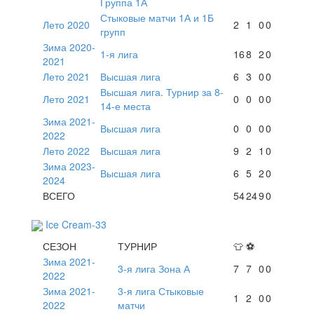
Группа 1А
Стыковые матчи 1А и 1Б
Лето 2020
2
1
0
0
групп
Зима 2020-
1-я лига
16
8
2
0
2021
Лето 2021
Высшая лига
6
3
0
0
Высшая лига. Турнир за 8-
Лето 2021
0
0
0
0
14-е места
Зима 2021-
Высшая лига
0
0
0
0
2022
Лето 2022
Высшая лига
9
2
1
0
Зима 2023-
Высшая лига
6
5
2
0
2024
ВСЕГО
54
24
9
0
Ice Cream-33
СЕЗОН
ТУРНИР
👕
⚽
Зима 2021-
3-я лига Зона А
7
7
0
0
2022
Зима 2021-
3-я лига Стыковые
1
2
0
0
2022
матчи