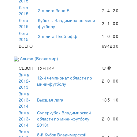
2015
Лето
2-я лига Зона Б
7
4
2
0
2015
Лето
Кубок г. Владимира по мини-
2
1
0
0
2015
футболу
Лето
2-я лига Плей-офф
1
0
0
0
2015
ВСЕГО
69
42
3
0
Альфа (Владимир)
СЕЗОН
ТУРНИР
👕
⚽
Зима
12-й чемпионат области по
2012-
2
0
0
0
мини-футболу
2013
Зима
2013-
Высшая лига
13
5
1
0
2014
Зима
Суперкубок Владимирской
2013-
области по мини-футболу
2
0
0
0
2014
2013г.
Зима
8-й Кубок Владимирской