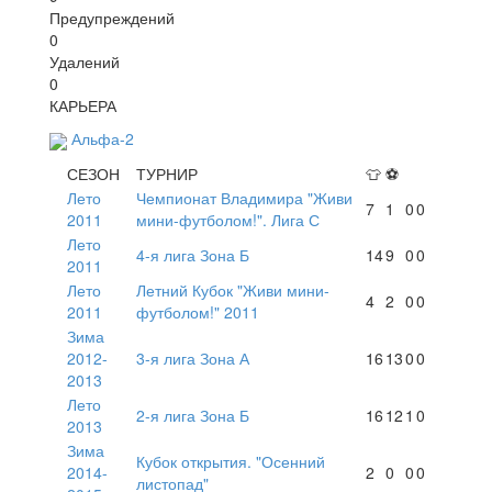
Предупреждений
0
Удалений
0
КАРЬЕРА
Альфа-2
СЕЗОН
ТУРНИР
👕
⚽
Лето
Чемпионат Владимира "Живи
7
1
0
0
2011
мини-футболом!". Лига С
Лето
4-я лига Зона Б
14
9
0
0
2011
Лето
Летний Кубок "Живи мини-
4
2
0
0
2011
футболом!" 2011
Зима
2012-
3-я лига Зона А
16
13
0
0
2013
Лето
2-я лига Зона Б
16
12
1
0
2013
Зима
Кубок открытия. "Осенний
2014-
2
0
0
0
листопад"