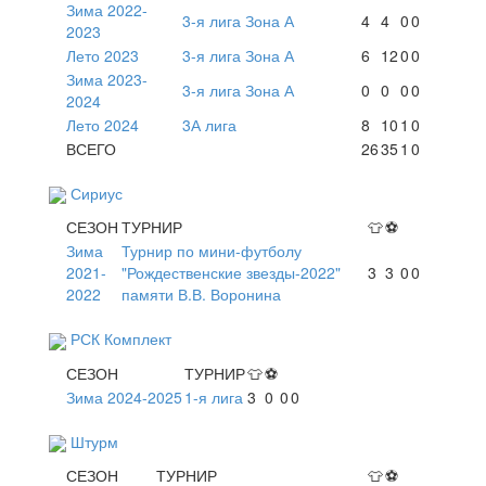
Зима 2022-
3-я лига Зона А
4
4
0
0
2023
Лето 2023
3-я лига Зона А
6
12
0
0
Зима 2023-
3-я лига Зона А
0
0
0
0
2024
Лето 2024
3А лига
8
10
1
0
ВСЕГО
26
35
1
0
Сириус
СЕЗОН
ТУРНИР
👕
⚽
Зима
Турнир по мини-футболу
2021-
"Рождественские звезды-2022"
3
3
0
0
2022
памяти В.В. Воронина
РСК Комплект
СЕЗОН
ТУРНИР
👕
⚽
Зима 2024-2025
1-я лига
3
0
0
0
Штурм
СЕЗОН
ТУРНИР
👕
⚽