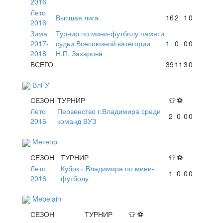
2016
Лето
Высшая лига
16
2
1
0
2016
Зима
Турнир по мини-футболу памяти
2017-
судьи Всесоюзной категории
1
0
0
0
2018
Н.П. Захарова
ВСЕГО
39
11
3
0
ВлГУ
СЕЗОН
ТУРНИР
👕
⚽
Лето
Первенство г.Владимира среди
2
0
0
0
2016
команд ВУЗ
Метеор
СЕЗОН
ТУРНИР
👕
⚽
Лето
Кубок г.Владимира по мини-
1
0
0
0
2016
футболу
Mebelain
СЕЗОН
ТУРНИР
👕
⚽