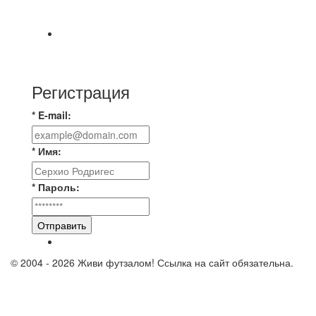
https://vk.ru/christmasmusick
⚡️Сегодня было жарко⚡️ ⚽ ️«Протестировали»
новую футбольную площадку в
Регистрация
* E-mail:
* Имя:
* Пароль:
Отправить
© 2004 - 2026 Живи футзалом! Ссылка на сайт обязательна.