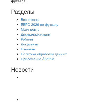
футзала
.
Разделы
Все сезоны
ЕВРО 2026 по футзалу
Матч-центр
Дисквалификации
Рейтинг
Документы
Контакты
Политика обработки данных
Приложение Android
Новости
⚽НАЗНАЧЕНИЯ СУДЕЙ⚽ ‼В СРЕДУ
СОСТОЯТСЯ ДОИГРОВКИ 2-Х ТАЙМОВ ДВУХ
МАТЧЕЙ 2А ЛИГИ.
Команда «IZBA» ищет спарринг! ПН
(10.08),Торпедо, 20:30