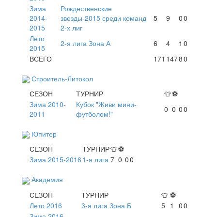
Зима
Рождественские
2014-
звезды-2015 среди команд
5
9
0
0
2015
2-х лиг
Лето
2-я лига Зона А
6
4
1
0
2015
ВСЕГО
171
147
8
0
Строитель-Литокол
СЕЗОН
ТУРНИР
👕
⚽
Зима 2010-
Кубок "Живи мини-
0
0
0
0
2011
футболом!"
Юпитер
СЕЗОН
ТУРНИР
👕
⚽
Зима 2015-2016
1-я лига
7
0
0
0
Академия
СЕЗОН
ТУРНИР
👕
⚽
Лето 2016
3-я лига Зона Б
5
1
0
0
Зима 2016-