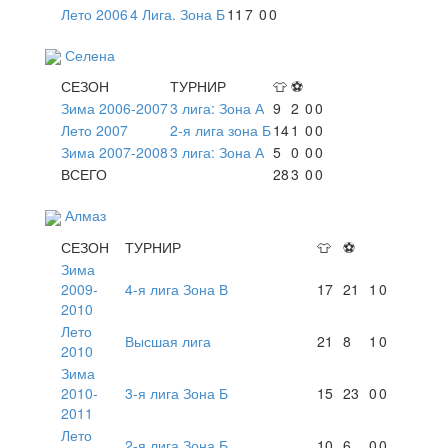
Лето 2006
4 Лига. Зона Б
11
7
0
0
Селена
СЕЗОН
ТУРНИР
👕
⚽
Зима 2006-2007
3 лига: Зона А
9
2
0
0
Лето 2007
2-я лига зона Б
14
1
0
0
Зима 2007-2008
3 лига: Зона А
5
0
0
0
ВСЕГО
28
3
0
0
Алмаз
СЕЗОН
ТУРНИР
👕
⚽
Зима
2009-
4-я лига Зона В
17
21
1
0
2010
Лето
Высшая лига
21
8
1
0
2010
Зима
2010-
3-я лига Зона Б
15
23
0
0
2011
Лето
2-я лига Зона Б
10
6
0
0