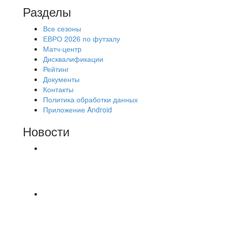
Разделы
Все сезоны
ЕВРО 2026 по футзалу
Матч-центр
Дисквалификации
Рейтинг
Документы
Контакты
Политика обработки данных
Приложение Android
Новости
⚽НАЗНАЧЕНИЯ СУДЕЙ⚽ ‼В СРЕДУ
СОСТОЯТСЯ ДОИГРОВКИ 2-Х ТАЙМОВ ДВУХ
МАТЧЕЙ 2А ЛИГИ.
📹📹📹 Обзор голов 📹📹📹 Лига 4. Зона "Б". 12
тур. Лето 2026. МФК "Восход" - Ирбис 6:2