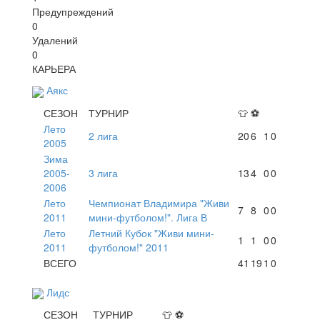
Предупреждений
0
Удалений
0
КАРЬЕРА
Аякс
СЕЗОН
ТУРНИР
👕
⚽
Лето
2 лига
20
6
1
0
2005
Зима
2005-
3 лига
13
4
0
0
2006
Лето
Чемпионат Владимира "Живи
7
8
0
0
2011
мини-футболом!". Лига В
Лето
Летний Кубок "Живи мини-
1
1
0
0
2011
футболом!" 2011
ВСЕГО
41
19
1
0
Лидс
СЕЗОН
ТУРНИР
👕
⚽