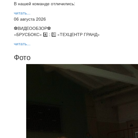
В нашей команде отличились:
читать...
06 августа 2026
⚽️ВИДЕООБЗОР⚽️
«БРУСБОКС» 4️⃣ : 1️⃣ «ТЕХЦЕНТР ГРАНД»
читать...
Фото