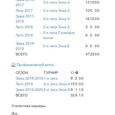
3-я лига Зона А
13
10
0
0
2017
Лето 2017
2-я лига Зона А
10
0
0
0
Зима 2017-
3-я лига Зона А
16
12
0
0
2018
Лето 2018
2-я лига Зона А
3
0
0
0
2-я лига Стыковые
Лето 2018
0
0
0
0
матчи
Зима 2018-
2-я лига Зона Б
0
0
0
0
2019
ВСЕГО
47
23
0
0
Профкомовский каток
СЕЗОН
ТУРНИР
👕
⚽
Зима 2018-2019
1-я лига
8
2
0
0
Лето 2019
2-я лига Зона А
15
3
0
0
Зима 2019-2020
2-я лига Зона Б
9
1
1
0
ВСЕГО
32
6
1
0
Статистика карьеры
Игр