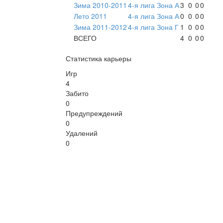
Зима 2010-2011
4-я лига Зона А
3
0
0
0
Лето 2011
4-я лига Зона А
0
0
0
0
Зима 2011-2012
4-я лига Зона Г
1
0
0
0
ВСЕГО
4
0
0
0
Статистика карьеры
Игр
4
Забито
0
Предупреждений
0
Удалений
0