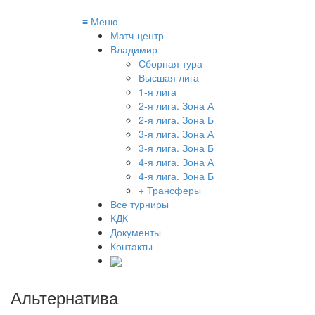
≡
Меню
Матч-центр
Владимир
Сборная тура
Высшая лига
1-я лига
2-я лига. Зона А
2-я лига. Зона Б
3-я лига. Зона А
3-я лига. Зона Б
4-я лига. Зона А
4-я лига. Зона Б
+ Трансферы
Все турниры
КДК
Документы
Контакты
Альтернатива