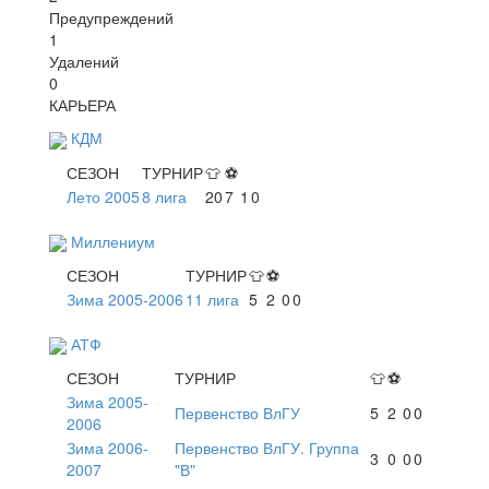
Предупреждений
1
Удалений
0
КАРЬЕРА
КДМ
СЕЗОН
ТУРНИР
👕
⚽
Лето 2005
8 лига
20
7
1
0
Миллениум
СЕЗОН
ТУРНИР
👕
⚽
Зима 2005-2006
11 лига
5
2
0
0
АТФ
СЕЗОН
ТУРНИР
👕
⚽
Зима 2005-
Первенство ВлГУ
5
2
0
0
2006
Зима 2006-
Первенство ВлГУ. Группа
3
0
0
0
2007
"В"