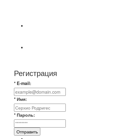
⚽НАЗНАЧЕНИЯ СУДЕЙ⚽ ‼В СРЕДУ
СОСТОЯТСЯ ДОИГРОВКИ 2-Х ТАЙМОВ ДВУХ
МАТЧЕЙ 2А ЛИГИ.
📹📹📹 Обзор голов 📹📹📹 Лига 4. Зона "Б". 12
тур. Лето 2026. МФК "Восход" - Ирбис 6:2
⚽️ВИДЕООБЗОР⚽️ «БРУСБОКС» 4️⃣ : 1️⃣
«ТЕХЦЕНТР ГРАНД»
Регистрация
* E-mail:
* Имя:
* Пароль:
Отправить