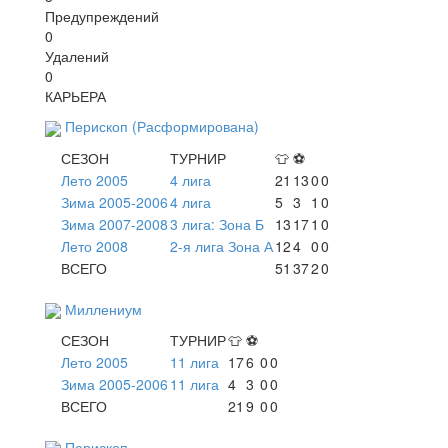
Предупреждений
0
Удалений
0
КАРЬЕРА
Перископ (Расформирована)
СЕЗОН
ТУРНИР
👕
⚽
Лето 2005
4 лига
21
13
0
0
Зима 2005-2006
4 лига
5
3
1
0
Зима 2007-2008
3 лига: Зона Б
13
17
1
0
Лето 2008
2-я лига Зона А
12
4
0
0
ВСЕГО
51
37
2
0
Миллениум
СЕЗОН
ТУРНИР
👕
⚽
Лето 2005
11 лига
17
6
0
0
Зима 2005-2006
11 лига
4
3
0
0
ВСЕГО
21
9
0
0
Перископ