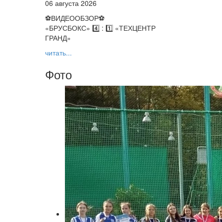
06 августа 2026
⚽️ВИДЕООБЗОР⚽️
«БРУСБОКС» 4️⃣ : 1️⃣ «ТЕХЦЕНТР
ГРАНД»
читать...
Фото