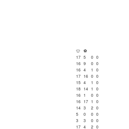
👕
⚽
17
5
0
0
16
9
0
0
16
4
1
0
17
16
0
0
15
4
1
0
18
14
1
0
16
1
0
0
16
17
1
0
14
3
2
0
5
0
0
0
3
3
0
0
17
4
2
0