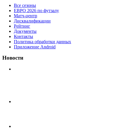
Все сезоны
ЕВРО 2026 по футзалу
Матч-центр
Дисквалификации
Рейтинг
Документы
Контакты
Политика обработки данных
Приложение Android
Новости
⚽НАЗНАЧЕНИЯ СУДЕЙ⚽ ‼В СРЕДУ СОСТОЯТСЯ
ДОИГРОВКИ 2-Х ТАЙМОВ ДВУХ МАТЧЕЙ 2А
ЛИГИ.
🇷🇺 Дебют в Первенстве России по футболу среди
команд Первой лиги Дмитрий