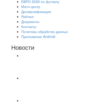
ЕВРО 2026 по футзалу
Матч-центр
Дисквалификации
Рейтинг
Документы
Контакты
Политика обработки данных
Приложение Android
Новости
⚽НАЗНАЧЕНИЯ СУДЕЙ⚽ ‼В СРЕДУ
СОСТОЯТСЯ ДОИГРОВКИ 2-Х ТАЙМОВ ДВУХ
МАТЧЕЙ 2А ЛИГИ.
⚽ Первенство Владимира по футзалу. 1-я лига.
06.08.2026 г. УютСтрой - Крафт 0:2 (0:0) 📹
Обзор
Красная Гвардия сыграла в ничью с Камбэком
3:3 Равная игра , много борьбы и