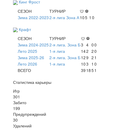
Кинг Фрост
СЕЗОН
ТУРНИР
👕
⚽
Зима 2022-2023
2-я лига Зона А
10
5
1
0
Крафт
СЕЗОН
ТУРНИР
👕
⚽
Зима 2024-2025
2-я лига. Зона Б
3
4
0
0
Лето 2025
1-я лига
14
2
2
0
Зима 2025-26
2-я лига. Зона Б
12
9
2
1
Лето 2026
1-я лига
10
3
1
0
ВСЕГО
39
18
5
1
Статистика карьеры
Игр
301
Забито
199
Предупреждений
30
Удалений