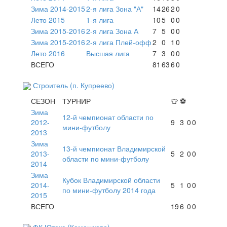
Зима 2014-2015
2-я лига Зона "А"
14
26
2
0
Лето 2015
1-я лига
10
5
0
0
Зима 2015-2016
2-я лига Зона А
7
5
0
0
Зима 2015-2016
2-я лига Плей-офф
2
0
1
0
Лето 2016
Высшая лига
7
3
0
0
ВСЕГО
81
63
6
0
Строитель (п. Купреево)
СЕЗОН
ТУРНИР
👕
⚽
Зима
12-й чемпионат области по
2012-
9
3
0
0
мини-футболу
2013
Зима
13-й чемпионат Владимирской
2013-
5
2
0
0
области по мини-футболу
2014
Зима
Кубок Владимирской области
2014-
5
1
0
0
по мини-футболу 2014 года
2015
ВСЕГО
19
6
0
0
ФК Ютекс (Камешково)