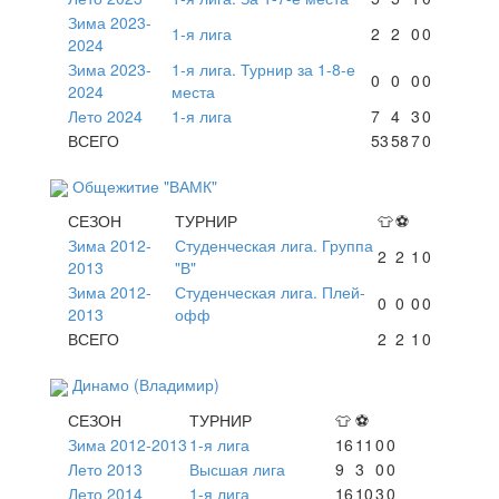
Зима 2023-
1-я лига
2
2
0
0
2024
Зима 2023-
1-я лига. Турнир за 1-8-е
0
0
0
0
2024
места
Лето 2024
1-я лига
7
4
3
0
ВСЕГО
53
58
7
0
Общежитие "ВАМК"
СЕЗОН
ТУРНИР
👕
⚽
Зима 2012-
Студенческая лига. Группа
2
2
1
0
2013
"В"
Зима 2012-
Студенческая лига. Плей-
0
0
0
0
2013
офф
ВСЕГО
2
2
1
0
Динамо (Владимир)
СЕЗОН
ТУРНИР
👕
⚽
Зима 2012-2013
1-я лига
16
11
0
0
Лето 2013
Высшая лига
9
3
0
0
Лето 2014
1-я лига
16
10
3
0