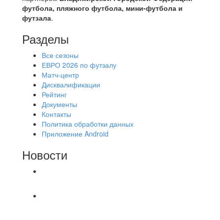
футбола, пляжного футбола, мини-футбола и
футзала
.
Разделы
Все сезоны
ЕВРО 2026 по футзалу
Матч-центр
Дисквалификации
Рейтинг
Документы
Контакты
Политика обработки данных
Приложение Android
Новости
⚽НАЗНАЧЕНИЯ СУДЕЙ⚽
‼4 августа на поле #2 после 18.30 были
утеряны две цепочки застегнутые между собой.