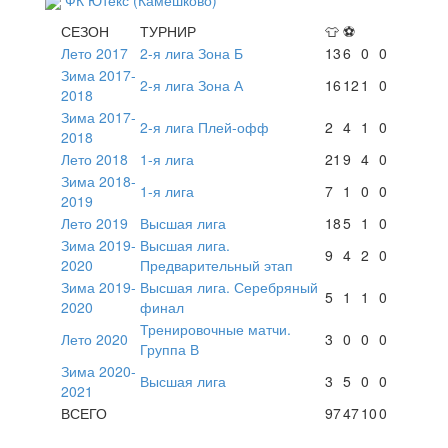
СЕЗОН
ТУРНИР
👕
⚽
Лето 2017
2-я лига Зона Б
13
6
0
0
Зима 2017-
2-я лига Зона А
16
12
1
0
2018
Зима 2017-
2-я лига Плей-офф
2
4
1
0
2018
Лето 2018
1-я лига
21
9
4
0
Зима 2018-
1-я лига
7
1
0
0
2019
Лето 2019
Высшая лига
18
5
1
0
Зима 2019-
Высшая лига.
9
4
2
0
2020
Предварительный этап
Зима 2019-
Высшая лига. Серебряный
5
1
1
0
2020
финал
Тренировочные матчи.
Лето 2020
3
0
0
0
Группа В
Зима 2020-
Высшая лига
3
5
0
0
2021
ВСЕГО
97
47
10
0