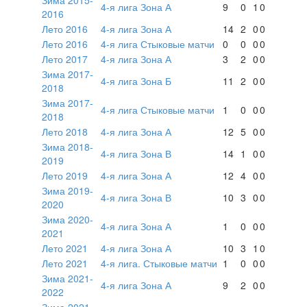
4-я лига Зона А
9
0
1
0
2016
Лето 2016
4-я лига Зона А
14
2
0
0
Лето 2016
4-я лига Стыковые матчи
0
0
0
0
Лето 2017
4-я лига Зона А
3
2
0
0
Зима 2017-
4-я лига Зона Б
11
2
0
0
2018
Зима 2017-
4-я лига Стыковые матчи
1
0
0
0
2018
Лето 2018
4-я лига Зона А
12
5
0
0
Зима 2018-
4-я лига Зона В
14
1
0
0
2019
Лето 2019
4-я лига Зона А
12
4
0
0
Зима 2019-
4-я лига Зона В
10
3
0
0
2020
Зима 2020-
4-я лига Зона А
1
0
0
0
2021
Лето 2021
4-я лига Зона А
10
3
1
0
Лето 2021
4-я лига. Стыковые матчи
1
0
0
0
Зима 2021-
4-я лига Зона А
9
2
0
0
2022
Зима 2021-