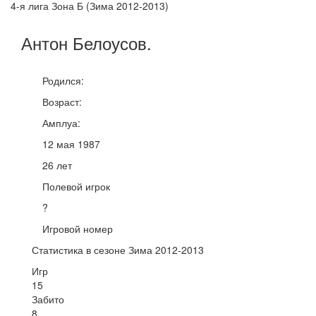
4-я лига Зона Б (Зима 2012-2013)
Антон
Белоусов
.
Родился:
Возраст:
Амплуа:
12 мая 1987
26 лет
Полевой игрок
?
Игровой номер
Статистика в сезоне Зима 2012-2013
Игр
15
Забито
8