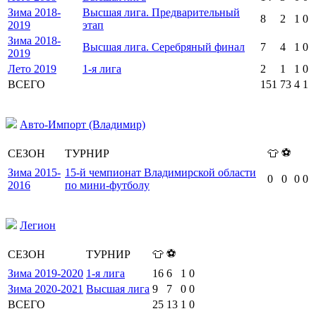
Зима 2018-
Высшая лига. Предварительный
8
2
1
0
2019
этап
Зима 2018-
Высшая лига. Серебряный финал
7
4
1
0
2019
Лето 2019
1-я лига
2
1
1
0
ВСЕГО
151
73
4
1
Авто-Импорт (Владимир)
⚽
СЕЗОН
ТУРНИР
👕
Зима 2015-
15-й чемпионат Владимирской области
0
0
0
0
2016
по мини-футболу
Легион
⚽
СЕЗОН
ТУРНИР
👕
Зима 2019-2020
1-я лига
16
6
1
0
Зима 2020-2021
Высшая лига
9
7
0
0
ВСЕГО
25
13
1
0