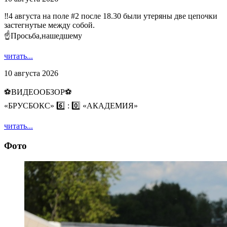
‼4 августа на поле #2 после 18.30 были утеряны две цепочки
застегнутые между собой.
☝Просьба,нашедшему
читать...
10 августа 2026
⚽️ВИДЕООБЗОР⚽️
«БРУСБОКС» 6️⃣ : 0️⃣ «АКАДЕМИЯ»
читать...
Фото