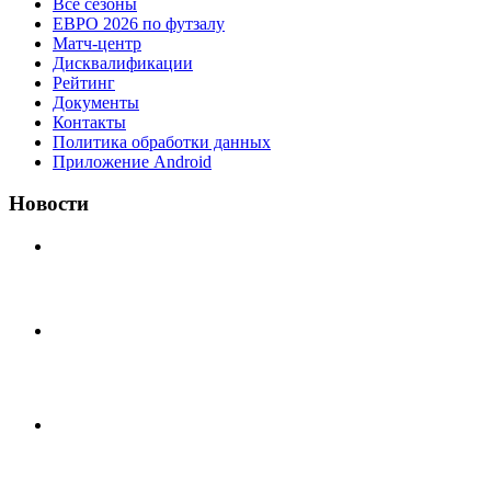
Все сезоны
ЕВРО 2026 по футзалу
Матч-центр
Дисквалификации
Рейтинг
Документы
Контакты
Политика обработки данных
Приложение Android
Новости
⚽НАЗНАЧЕНИЯ СУДЕЙ⚽
‼4 августа на поле #2 после 18.30 были утеряны две
цепочки застегнутые между собой.
⚽️ВИДЕООБЗОР⚽️ «БРУСБОКС» 6️⃣ : 0️⃣