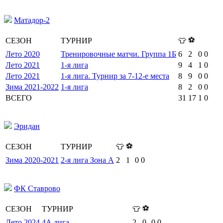
Матадор-2
⚽
СЕЗОН
ТУРНИР
👕
Лето 2020
Тренировочные матчи. Группа 1Б
6
2
0
0
Лето 2021
1-я лига
9
4
1
0
Лето 2021
1-я лига. Турнир за 7-12-е места
8
9
0
0
Зима 2021-2022
1-я лига
8
2
0
0
ВСЕГО
31
17
1
0
Эридан
⚽
СЕЗОН
ТУРНИР
👕
Зима 2020-2021
2-я лига Зона А
2
1
0
0
ФК Ставрово
⚽
СЕЗОН
ТУРНИР
👕
Лето 2024
4А лига
2
0
0
0