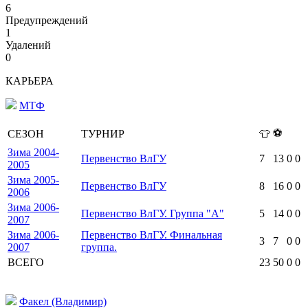
6
Предупреждений
1
Удалений
0
КАРЬЕРА
МТФ
⚽
СЕЗОН
ТУРНИР
👕
Зима 2004-
Первенство ВлГУ
7
13
0
0
2005
Зима 2005-
Первенство ВлГУ
8
16
0
0
2006
Зима 2006-
Первенство ВлГУ. Группа "А"
5
14
0
0
2007
Зима 2006-
Первенство ВлГУ. Финальная
3
7
0
0
2007
группа.
ВСЕГО
23
50
0
0
Факел (Владимир)