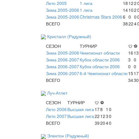
Лето 2005
1 лига
18
12
2
Зима 2005-2006
1 лига
14
10
2
Зима 2005-2006
Christmas Stars 2006
6
0
0
ВСЕГО
38
22
4
Кристалл (Радужный)
СЕЗОН
ТУРНИР
👕
⚽
Зима 2005-2006
Чемпионат области
16
13
Зима 2006-2007
Кубок области 2006
3
0
Зима 2006-2007
Кубок области 2006
0
0
Зима 2006-2007
6-й Чемпионат области
15
17
ВСЕГО
34
30
Луч-Атлет
СЕЗОН
ТУРНИР
👕
⚽
Лето 2006
Высшая лига
17
8
1
0
Лето 2007
Высшая лига
22
12
3
0
ВСЕГО
39
20
4
0
Электон (Радужный)