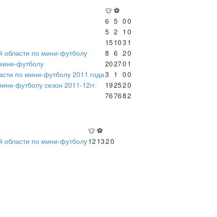
👕
⚽
6
5
0
0
5
2
1
0
15
10
3
1
й области по мини-футболу
8
6
2
0
 мини-футболу
20
27
0
1
асти по мини-футболу 2011 года
3
1
0
0
мини-футболу сезон 2011-12гг.
19
25
2
0
76
76
8
2
👕
⚽
й области по мини-футболу
12
13
2
0