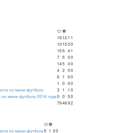
👕
⚽
19
12
1
1
10
15
3
0
15
5
4
1
7
5
0
0
14
5
0
0
4
2
0
0
6
1
0
0
1
0
0
0
асти по мини-футболу
3
1
1
0
 по мини-футболу 2014 года
0
0
0
0
79
46
9
2
👕
⚽
асти по мини-футболу
5
1
0
0