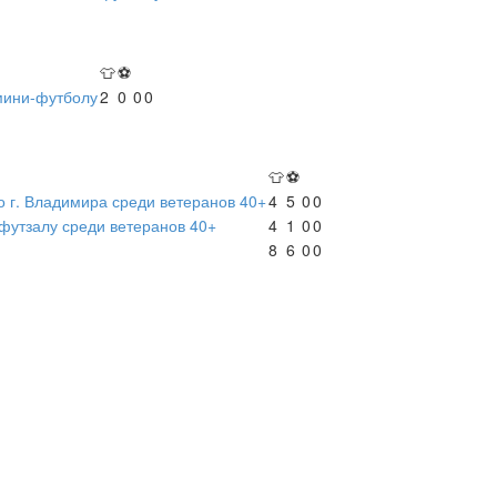
👕
⚽
мини-футболу
2
0
0
0
👕
⚽
о г. Владимира среди ветеранов 40+
4
5
0
0
футзалу среди ветеранов 40+
4
1
0
0
8
6
0
0