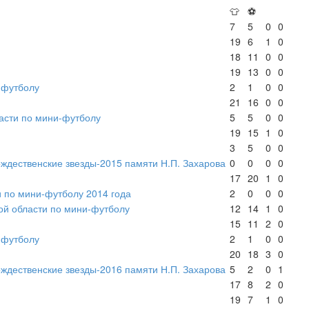
👕
⚽
7
5
0
0
19
6
1
0
18
11
0
0
19
13
0
0
-футболу
2
1
0
0
21
16
0
0
асти по мини-футболу
5
5
0
0
19
15
1
0
3
5
0
0
ждественские звезды-2015 памяти Н.П. Захарова
0
0
0
0
17
20
1
0
 по мини-футболу 2014 года
2
0
0
0
ой области по мини-футболу
12
14
1
0
15
11
2
0
-футболу
2
1
0
0
20
18
3
0
ждественские звезды-2016 памяти Н.П. Захарова
5
2
0
1
17
8
2
0
19
7
1
0