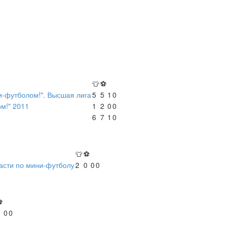
👕
⚽
-футболом!". Высшая лига
5
5
1
0
м!" 2011
1
2
0
0
6
7
1
0
👕
⚽
асти по мини-футболу
2
0
0
0
⚽
2
0
0