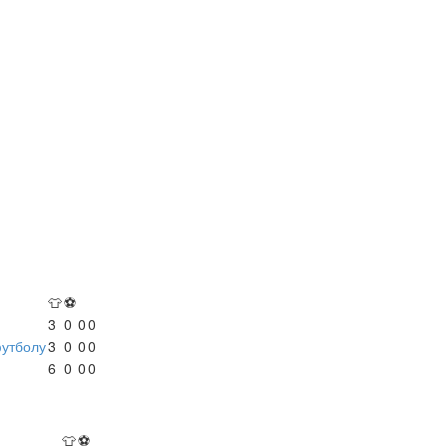
👕
⚽
3
0
0
0
футболу
3
0
0
0
6
0
0
0
👕
⚽