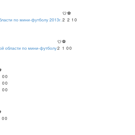
👕
⚽
ласти по мини-футболу 2013г.
2
2
1
0
👕
⚽
ой области по мини-футболу
2
1
0
0
⚽
1
0
0
0
0
0
1
0
0
⚽
0
0