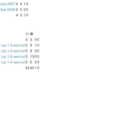
узов 2007
4
3
1
0
УЗов 2009
0
0
0
0
4
3
1
0
👕
⚽
4
3
0
0
 (за 1-6 места)
5
9
1
0
 (за 1-6 места)
5
9
0
0
 (за 1-6 места)
5
13
0
0
 (за 1-6 места)
5
6
0
0
24
40
1
0