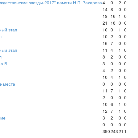
ждественские звезды-2017" памяти Н.П. Захарова
4
0
2
0
14
8
0
0
19
16
1
0
21
18
0
0
ный этап
10
0
1
0
л
10
2
0
0
16
7
0
0
ный этап
11
4
1
0
л
8
2
0
0
па В
3
0
0
0
4
2
0
0
10
4
1
0
е места
0
0
0
0
11
7
1
0
2
0
0
0
10
6
1
0
12
7
1
0
шие
3
2
0
0
0
0
0
0
390
243
21
1