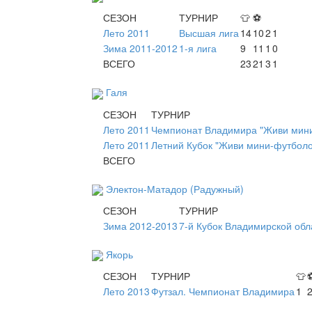
СЕЗОН
ТУРНИР
👕
⚽
Лето 2011
Высшая лига
14
10
2
1
Зима 2011-2012
1-я лига
9
11
1
0
ВСЕГО
23
21
3
1
Галя
СЕЗОН
ТУРНИР
Лето 2011
Чемпионат Владимира "Живи мини
Лето 2011
Летний Кубок "Живи мини-футболо
ВСЕГО
Электон-Матадор (Радужный)
СЕЗОН
ТУРНИР
Зима 2012-2013
7-й Кубок Владимирской обл
Якорь
СЕЗОН
ТУРНИР
👕
Лето 2013
Футзал. Чемпионат Владимира
1