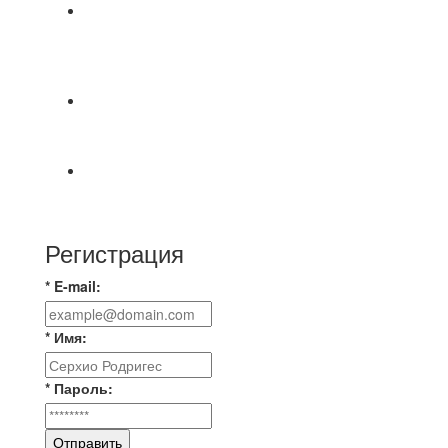
⚽НАЗНАЧЕНИЯ СУДЕЙ⚽ ‼В СРЕДУ
СОСТОЯТСЯ ДОИГРОВКИ 2-Х ТАЙМОВ ДВУХ
МАТЧЕЙ 2А ЛИГИ.
📅 Анонс матчей на четверг, 6 августа 2026 г. 🎡
Центральный парк культуры и отдыха
⚽ Первенство Владимира по футзалу. 2-я лига.
Зона Б. 03.08.2026 г. КАС - МГ-ПКБ Энерго 1:6
Регистрация
* E-mail:
* Имя:
* Пароль:
Отправить