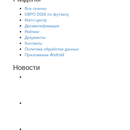
Все сезоны
ЕВРО 2026 по футзалу
Матч-центр
Дисквалификации
Рейтинг
Документы
Контакты
Политика обработки данных
Приложение Android
Новости
⚽НАЗНАЧЕНИЯ СУДЕЙ⚽ ‼В СРЕДУ
СОСТОЯТСЯ ДОИГРОВКИ 2-Х ТАЙМОВ ДВУХ
МАТЧЕЙ 2А ЛИГИ.
Команда «IZBA» ищет спарринг! ПН
(10.08),Торпедо, 20:30
https://vk.ru/christmasmusick