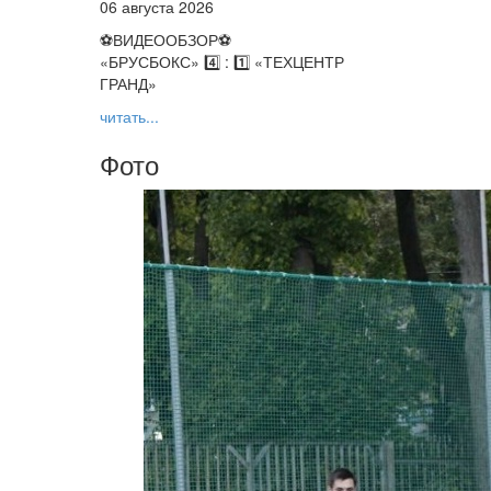
06 августа 2026
⚽️ВИДЕООБЗОР⚽️
«БРУСБОКС» 4️⃣ : 1️⃣ «ТЕХЦЕНТР
ГРАНД»
читать...
Фото