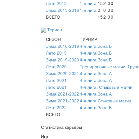
Лето 2013
1-я лига
15
2
0
0
Зима 2015-2016
1-я лига
0
0
0
0
ВСЕГО
15
2
0
0
Терион
СЕЗОН
ТУРНИР
Зима 2018-2019
4-я лига Зона В
Лето 2019
4-я лига Зона Б
Зима 2019-2020
4-я лига Зона В
Лето 2020
Тренировочные матчи. Груп
Зима 2020-2021
4-я лига Зона А
Лето 2021
4-я лига Зона А
Лето 2021
4-я лига. Стыковые матчи
Зима 2021-2022
4-я лига Зона А
Зима 2021-2022
4-я лига Стыковые матчи
Лето 2022
4-я лига Зона Б
ВСЕГО
Статистика карьеры
Игр