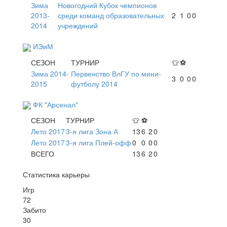
Зима
Новогодний Кубок чемпионов
2013-
среди команд образовательных
2
1
0
0
2014
учреждений
ИЭиМ
СЕЗОН
ТУРНИР
👕
⚽
Зима 2014-
Первенство ВлГУ по мини-
3
0
0
0
2015
футболу 2014
ФК "Арсенал"
СЕЗОН
ТУРНИР
👕
⚽
Лето 2017
3-я лига Зона А
13
6
2
0
Лето 2017
3-я лига Плей-офф
0
0
0
0
ВСЕГО
13
6
2
0
Статистика карьеры
Игр
72
Забито
30