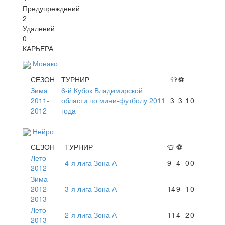
Предупреждений
2
Удалений
0
КАРЬЕРА
Монако
СЕЗОН
ТУРНИР
👕
⚽
Зима
6-й Кубок Владимирской
2011-
области по мини-футболу 2011
3
3
1
0
2012
года
Нейро
СЕЗОН
ТУРНИР
👕
⚽
Лето
4-я лига Зона А
9
4
0
0
2012
Зима
2012-
3-я лига Зона А
14
9
1
0
2013
Лето
2-я лига Зона А
11
4
2
0
2013