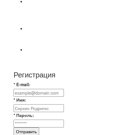
⚽НАЗНАЧЕНИЯ СУДЕЙ⚽ ‼В СРЕДУ
СОСТОЯТСЯ ДОИГРОВКИ 2-Х ТАЙМОВ ДВУХ
МАТЧЕЙ 2А ЛИГИ.
⚡️Сегодня было жарко⚡️ ⚽ ️«Протестировали»
новую футбольную площадку в
📅 Анонс матчей на пятницу, 7 августа 2026 г.
🎡 Центральный парк культуры и отдыха
Регистрация
* E-mail:
* Имя:
* Пароль:
Отправить