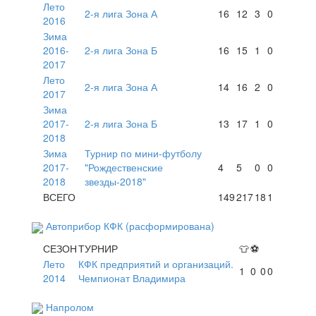
Лето
2-я лига Зона А
16
12
3
0
2016
Зима
2016-
2-я лига Зона Б
16
15
1
0
2017
Лето
2-я лига Зона А
14
16
2
0
2017
Зима
2017-
2-я лига Зона Б
13
17
1
0
2018
Зима
Турнир по мини-футболу
2017-
"Рождественские
4
5
0
0
2018
звезды-2018"
ВСЕГО
149
217
18
1
Автоприбор КФК (расформирована)
СЕЗОН
ТУРНИР
👕
⚽
Лето
КФК предприятий и организаций.
1
0
0
0
2014
Чемпионат Владимира
Напролом