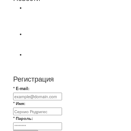
⚽НАЗНАЧЕНИЯ СУДЕЙ⚽ ‼В СРЕДУ
СОСТОЯТСЯ ДОИГРОВКИ 2-Х ТАЙМОВ ДВУХ
МАТЧЕЙ 2А ЛИГИ.
⚽️ВИДЕООБЗОР⚽️ 4 ЛИГА А «РСК КОМПЛЕКТ»
9️⃣ : 6️⃣ «МАЛЬОРКА»
🇷🇺 Дебют в Первенстве России по футболу
среди команд Первой лиги Дмитрий
Регистрация
* E-mail:
* Имя:
* Пароль: