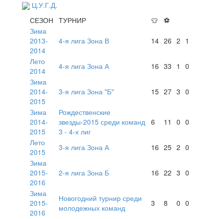
Ц.У.Г.Д.
СЕЗОН
ТУРНИР
👕
⚽
Зима
2013-
4-я лига Зона В
14
26
2
1
2014
Лето
4-я лига Зона А
16
33
1
0
2014
Зима
2014-
3-я лига Зона "Б"
15
27
3
0
2015
Зима
Рождественские
2014-
звезды-2015 среди команд
6
11
0
0
2015
3 - 4-х лиг
Лето
3-я лига Зона А
16
25
2
0
2015
Зима
2015-
2-я лига Зона Б
16
22
3
0
2016
Зима
Новогодний турнир среди
2015-
3
8
0
0
молодежных команд
2016