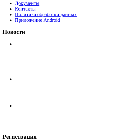
Документы
Контакты
Политика обработки данных
Приложение Android
Новости
⚽НАЗНАЧЕНИЯ СУДЕЙ⚽ ‼В СРЕДУ СОСТОЯТСЯ
ДОИГРОВКИ 2-Х ТАЙМОВ ДВУХ МАТЧЕЙ 2А
ЛИГИ.
Команда «IZBA» ищет спарринг! ПН (10.08),Торпедо,
20:30 https://vk.ru/christmasmusick
⚡️Сегодня было жарко⚡️ ⚽ ️«Протестировали» новую
футбольную площадку в
Регистрация