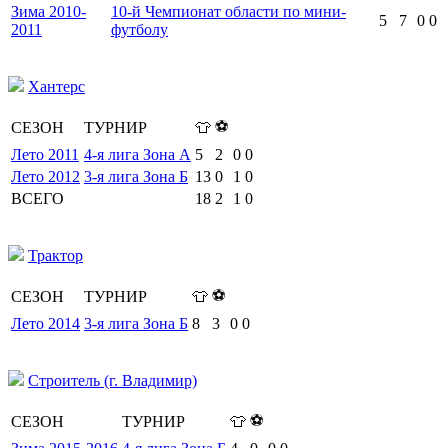
Зима 2010-
10-й Чемпионат области по мини-
5
7
0
0
2011
футболу
Хантерс
⚽
СЕЗОН
ТУРНИР
👕
Лето 2011
4-я лига Зона А
5
2
0
0
Лето 2012
3-я лига Зона Б
13
0
1
0
ВСЕГО
18
2
1
0
Трактор
⚽
СЕЗОН
ТУРНИР
👕
Лето 2014
3-я лига Зона Б
8
3
0
0
Строитель (г. Владимир)
⚽
СЕЗОН
ТУРНИР
👕