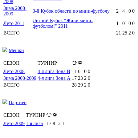
2008
Зима 2008-
3-й Кубок области по мини-футболу
2
4
0
0
2009
Летний Кубок "Живи мини-
Лето 2011
1
0
0
0
футболом!" 2011
ВСЕГО
21
25
2
0
Мешки
⚽
СЕЗОН
ТУРНИР
👕
Лето 2008
4-я лига Зона В
11
6
0
0
Зима 2008-2009
4-я лига Зона А
17
23
2
0
ВСЕГО
28
29
2
0
Партнёр
⚽
СЕЗОН
ТУРНИР
👕
Лето 2009
1-я лига
17
8
2
1