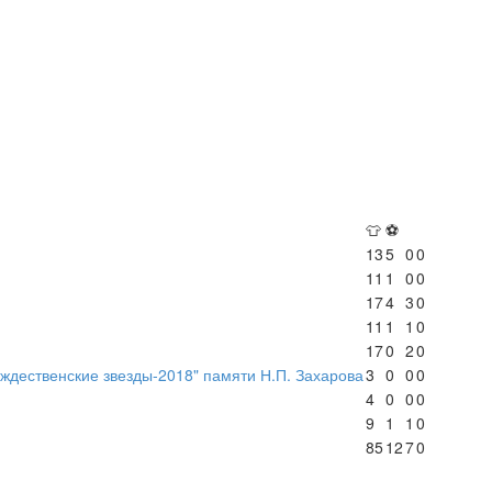
👕
⚽
13
5
0
0
11
1
0
0
17
4
3
0
11
1
1
0
17
0
2
0
ждественские звезды-2018" памяти Н.П. Захарова
3
0
0
0
4
0
0
0
9
1
1
0
85
12
7
0