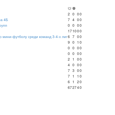
👕
⚽
2
0
0
0
па 4Б
7
4
0
0
рупп
0
0
0
0
17
10
0
0
о мини-футболу среди команд 3-4-х лиг
6
7
0
0
9
0
1
0
0
0
0
0
0
0
0
0
2
1
0
0
4
0
0
0
7
3
0
0
7
1
1
0
6
1
2
0
67
27
4
0