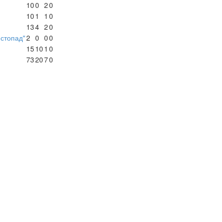
10
0
2
0
10
1
1
0
13
4
2
0
истопад"
2
0
0
0
15
10
1
0
73
20
7
0