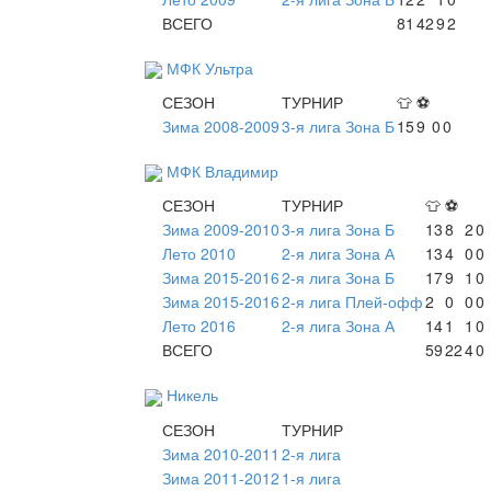
ВСЕГО
81
42
9
2
МФК Ультра
СЕЗОН
ТУРНИР
👕
⚽
Зима 2008-2009
3-я лига Зона Б
15
9
0
0
МФК Владимир
СЕЗОН
ТУРНИР
👕
⚽
Зима 2009-2010
3-я лига Зона Б
13
8
2
0
Лето 2010
2-я лига Зона А
13
4
0
0
Зима 2015-2016
2-я лига Зона Б
17
9
1
0
Зима 2015-2016
2-я лига Плей-офф
2
0
0
0
Лето 2016
2-я лига Зона А
14
1
1
0
ВСЕГО
59
22
4
0
Никель
СЕЗОН
ТУРНИР
Зима 2010-2011
2-я лига
Зима 2011-2012
1-я лига