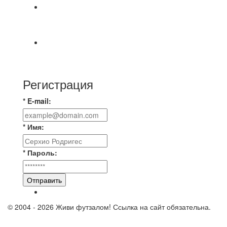
⚽️ВИДЕООБЗОР⚽️ 4 ЛИГА А «РСК КОМПЛЕКТ»
9️⃣ : 6️⃣ «МАЛЬОРКА»
🇷🇺 Дебют в Первенстве России по футболу
среди команд Первой лиги Дмитрий
Регистрация
* E-mail:
* Имя:
* Пароль:
Отправить
© 2004 - 2026 Живи футзалом! Ссылка на сайт обязательна.