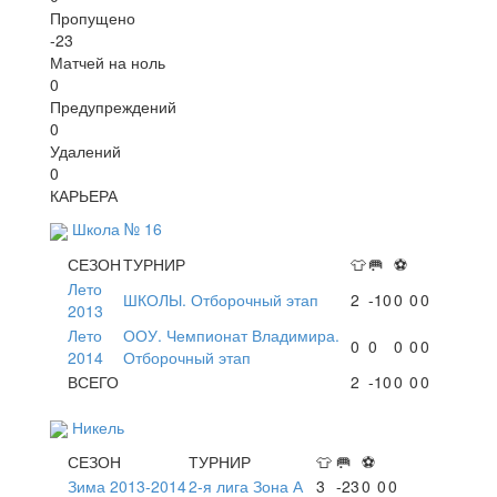
Пропущено
-23
Матчей на ноль
0
Предупреждений
0
Удалений
0
КАРЬЕРА
Школа № 16
СЕЗОН
ТУРНИР
👕
🥅
⚽
Лето
ШКОЛЫ. Отборочный этап
2
-10
0
0
0
2013
Лето
ООУ. Чемпионат Владимира.
0
0
0
0
0
2014
Отборочный этап
ВСЕГО
2
-10
0
0
0
Никель
СЕЗОН
ТУРНИР
👕
🥅
⚽
Зима 2013-2014
2-я лига Зона А
3
-23
0
0
0