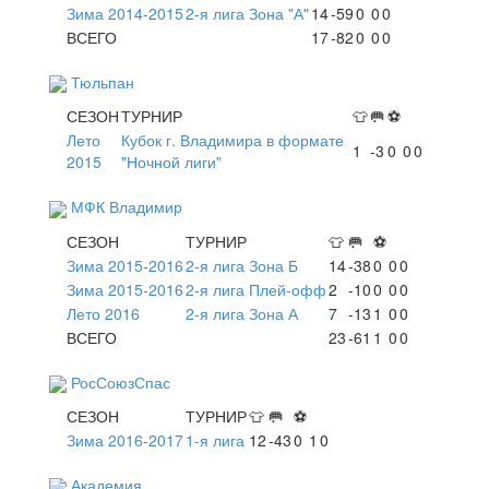
Зима 2014-2015
2-я лига Зона "А"
14
-59
0
0
0
ВСЕГО
17
-82
0
0
0
Тюльпан
СЕЗОН
ТУРНИР
👕
🥅
⚽
Лето
Кубок г. Владимира в формате
1
-3
0
0
0
2015
"Ночной лиги"
МФК Владимир
СЕЗОН
ТУРНИР
👕
🥅
⚽
Зима 2015-2016
2-я лига Зона Б
14
-38
0
0
0
Зима 2015-2016
2-я лига Плей-офф
2
-10
0
0
0
Лето 2016
2-я лига Зона А
7
-13
1
0
0
ВСЕГО
23
-61
1
0
0
РосСоюзСпас
СЕЗОН
ТУРНИР
👕
🥅
⚽
Зима 2016-2017
1-я лига
12
-43
0
1
0
Академия