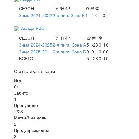
СЕЗОН
ТУРНИР
👕
🥅
⚽
Зима 2021-2022
2-я лига Зона Б
1
-1
0
1
0
Звезда-РВСН
СЕЗОН
ТУРНИР
👕
🥅
⚽
Зима 2024-2025
2-я лига. Зона А
5
-23
0
1
0
Зима 2025-26
2-я лига. Зона Б
0
0
0
0
0
ВСЕГО
5
-23
0
1
0
Статистика карьеры
Игр
61
Забито
1
Пропущено
-223
Матчей на ноль
2
Предупреждений
3