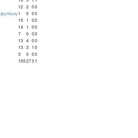
12
2
0
0
-футболу
1
0
0
0
15
1
0
0
14
1
0
0
7
0
0
0
13
4
0
0
13
3
1
0
3
0
0
0
155
27
3
1