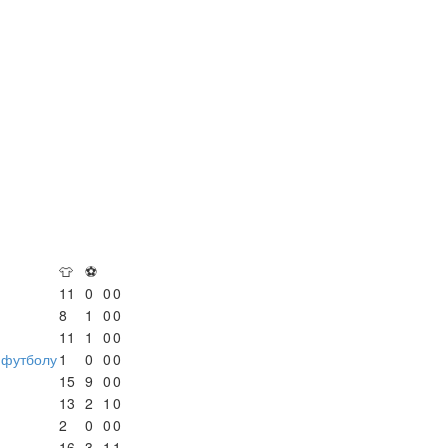
👕
⚽
11
0
0
0
8
1
0
0
11
1
0
0
-футболу
1
0
0
0
15
9
0
0
13
2
1
0
2
0
0
0
16
3
1
1