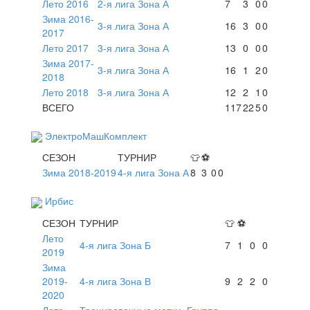
Лето 2016
2-я лига Зона А
7
3
0
0
Зима 2016-
3-я лига Зона А
16
3
0
0
2017
Лето 2017
3-я лига Зона А
13
0
0
0
Зима 2017-
3-я лига Зона А
16
1
2
0
2018
Лето 2018
3-я лига Зона А
12
2
1
0
ВСЕГО
117
22
5
0
ЭлектроМашКомплект
СЕЗОН
ТУРНИР
👕
⚽
Зима 2018-2019
4-я лига Зона А
8
3
0
0
Ирбис
СЕЗОН
ТУРНИР
👕
⚽
Лето
4-я лига Зона Б
7
1
0
0
2019
Зима
2019-
4-я лига Зона В
9
2
2
0
2020
Лето
Тренировочные матчи. Группа