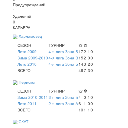
Предупреждений
1
Удалений
0
КАРЬЕРА
Харламовец
СЕЗОН
ТУРНИР
👕
⚽
Лето 2009
4-я лига Зона Б
17
2
1
0
Зима 2009-2010
4-я лига Зона В
15
2
0
0
Лето 2010
4-я лига Зона Б
14
3
2
0
ВСЕГО
46
7
3
0
Перископ
СЕЗОН
ТУРНИР
👕
⚽
Зима 2010-2011
3-я лига Зона Б
4
0
1
0
Лето 2011
2-я лига Зона А
6
1
0
0
ВСЕГО
10
1
1
0
СКАТ