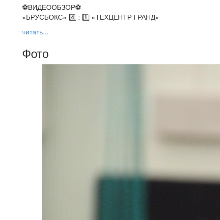
⚽️ВИДЕООБЗОР⚽️
«БРУСБОКС» 4️⃣ : 1️⃣ «ТЕХЦЕНТР ГРАНД»
читать...
Фото