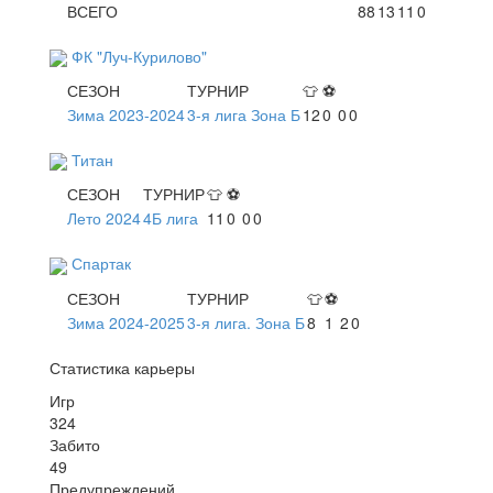
ВСЕГО
88
13
11
0
ФК "Луч-Курилово"
СЕЗОН
ТУРНИР
👕
⚽
Зима 2023-2024
3-я лига Зона Б
12
0
0
0
Титан
СЕЗОН
ТУРНИР
👕
⚽
Лето 2024
4Б лига
11
0
0
0
Спартак
СЕЗОН
ТУРНИР
👕
⚽
Зима 2024-2025
3-я лига. Зона Б
8
1
2
0
Статистика карьеры
Игр
324
Забито
49
Предупреждений