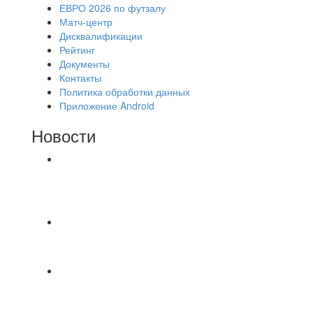
ЕВРО 2026 по футзалу
Матч-центр
Дисквалификации
Рейтинг
Документы
Контакты
Политика обработки данных
Приложение Android
Новости
⚽НАЗНАЧЕНИЯ СУДЕЙ⚽ ‼В СРЕДУ
СОСТОЯТСЯ ДОИГРОВКИ 2-Х ТАЙМОВ ДВУХ
МАТЧЕЙ 2А ЛИГИ.
📹📹📹 Обзор голов 📹📹📹 Лига 4. Зона "Б". 12
тур. Лето 2026. МФК "Восход" - Ирбис 6:2
⚽️ВИДЕООБЗОР⚽️ «БРУСБОКС» 4️⃣ : 1️⃣
«ТЕХЦЕНТР ГРАНД»