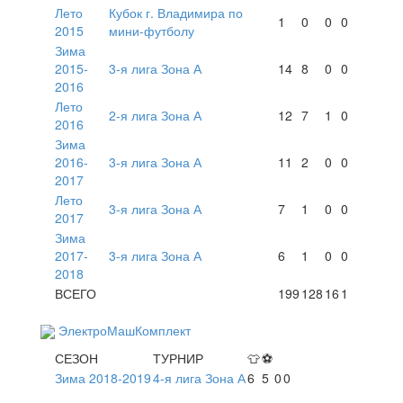
Лето
Кубок г. Владимира по
1
0
0
0
2015
мини-футболу
Зима
2015-
3-я лига Зона А
14
8
0
0
2016
Лето
2-я лига Зона А
12
7
1
0
2016
Зима
2016-
3-я лига Зона А
11
2
0
0
2017
Лето
3-я лига Зона А
7
1
0
0
2017
Зима
2017-
3-я лига Зона А
6
1
0
0
2018
ВСЕГО
199
128
16
1
ЭлектроМашКомплект
СЕЗОН
ТУРНИР
👕
⚽
Зима 2018-2019
4-я лига Зона А
6
5
0
0