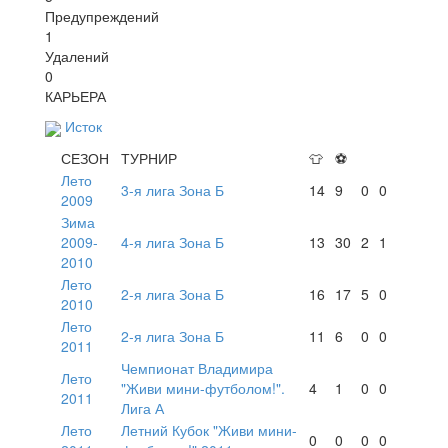
Предупреждений
1
Удалений
0
КАРЬЕРА
Исток
СЕЗОН
ТУРНИР
👕
⚽
Лето
3-я лига Зона Б
14
9
0
0
2009
Зима
2009-
4-я лига Зона Б
13
30
2
1
2010
Лето
2-я лига Зона Б
16
17
5
0
2010
Лето
2-я лига Зона Б
11
6
0
0
2011
Чемпионат Владимира
Лето
"Живи мини-футболом!".
4
1
0
0
2011
Лига А
Лето
Летний Кубок "Живи мини-
0
0
0
0