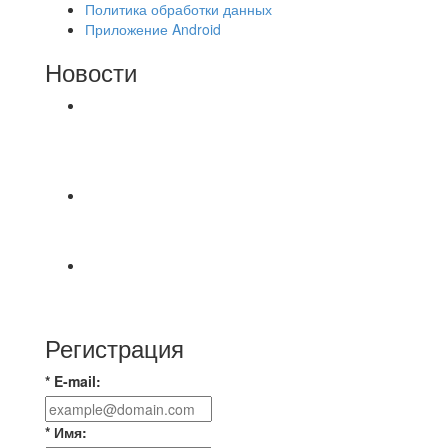
Политика обработки данных
Приложение Android
Новости
⚽НАЗНАЧЕНИЯ СУДЕЙ⚽ ‼В СРЕДУ
СОСТОЯТСЯ ДОИГРОВКИ 2-Х ТАЙМОВ ДВУХ
МАТЧЕЙ 2А ЛИГИ.
⚡️Сегодня было жарко⚡️ ⚽ ️«Протестировали»
новую футбольную площадку в
📅 Анонс матчей на пятницу, 7 августа 2026 г.
🎡 Центральный парк культуры и отдыха
Регистрация
* E-mail:
* Имя: