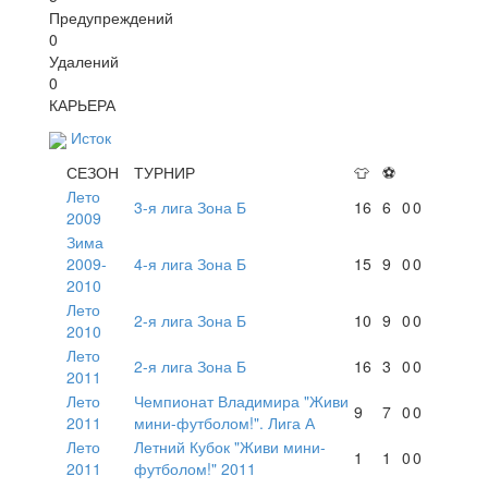
Предупреждений
0
Удалений
0
КАРЬЕРА
Исток
СЕЗОН
ТУРНИР
👕
⚽
Лето
3-я лига Зона Б
16
6
0
0
2009
Зима
2009-
4-я лига Зона Б
15
9
0
0
2010
Лето
2-я лига Зона Б
10
9
0
0
2010
Лето
2-я лига Зона Б
16
3
0
0
2011
Лето
Чемпионат Владимира "Живи
9
7
0
0
2011
мини-футболом!". Лига А
Лето
Летний Кубок "Живи мини-
1
1
0
0
2011
футболом!" 2011