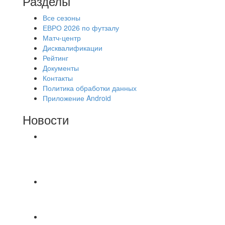
Разделы
Все сезоны
ЕВРО 2026 по футзалу
Матч-центр
Дисквалификации
Рейтинг
Документы
Контакты
Политика обработки данных
Приложение Android
Новости
⚽НАЗНАЧЕНИЯ СУДЕЙ⚽ ‼В СРЕДУ
СОСТОЯТСЯ ДОИГРОВКИ 2-Х ТАЙМОВ ДВУХ
МАТЧЕЙ 2А ЛИГИ.
📹📹📹 Обзор голов 📹📹📹 Лига 4. Зона "Б". 12
тур. Лето 2026. МФК "Восход" - Ирбис 6:2