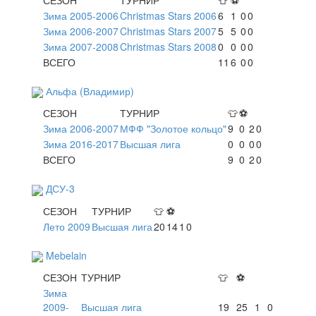
Зима 2005-2006
Christmas Stars 2006
6
1
0
0
Зима 2006-2007
Christmas Stars 2007
5
5
0
0
Зима 2007-2008
Christmas Stars 2008
0
0
0
0
ВСЕГО
11
6
0
0
Альфа (Владимир)
СЕЗОН
ТУРНИР
👕
⚽
Зима 2006-2007
МФФ "Золотое кольцо"
9
0
2
0
Зима 2016-2017
Высшая лига
0
0
0
0
ВСЕГО
9
0
2
0
ДСУ-3
СЕЗОН
ТУРНИР
👕
⚽
Лето 2009
Высшая лига
20
14
1
0
Mebelain
СЕЗОН
ТУРНИР
👕
⚽
Зима
2009-
Высшая лига
19
25
1
0