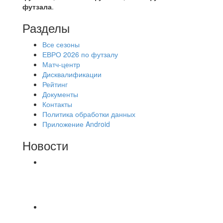
футзала
.
Разделы
Все сезоны
ЕВРО 2026 по футзалу
Матч-центр
Дисквалификации
Рейтинг
Документы
Контакты
Политика обработки данных
Приложение Android
Новости
⚽НАЗНАЧЕНИЯ СУДЕЙ⚽ ‼В СРЕДУ
СОСТОЯТСЯ ДОИГРОВКИ 2-Х ТАЙМОВ ДВУХ
МАТЧЕЙ 2А ЛИГИ.
🔥🔥🔥Победа 🔥🔥🔥 Доиграли матч против