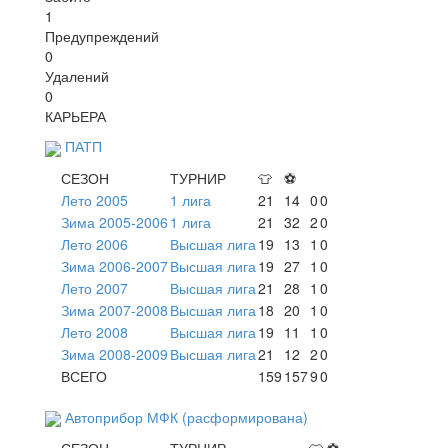
1
Предупреждений
0
Удалений
0
КАРЬЕРА
ПАТП
СЕЗОН
ТУРНИР
👕
⚽
Лето 2005
1 лига
21
14
0
0
Зима 2005-2006
1 лига
21
32
2
0
Лето 2006
Высшая лига
19
13
1
0
Зима 2006-2007
Высшая лига
19
27
1
0
Лето 2007
Высшая лига
21
28
1
0
Зима 2007-2008
Высшая лига
18
20
1
0
Лето 2008
Высшая лига
19
11
1
0
Зима 2008-2009
Высшая лига
21
12
2
0
ВСЕГО
159
157
9
0
Автоприбор МФК (расформирована)
СЕЗОН
ТУРНИР
👕
⚽