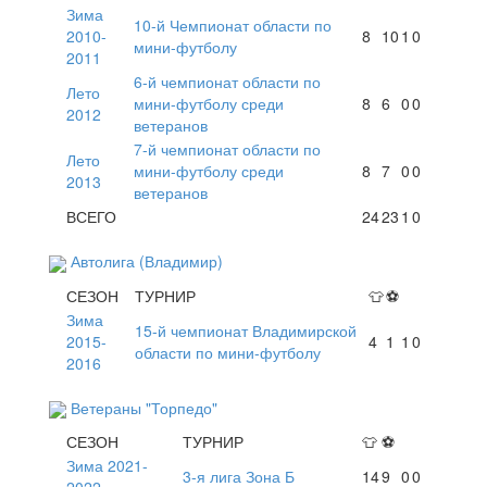
Зима
10-й Чемпионат области по
2010-
8
10
1
0
мини-футболу
2011
6-й чемпионат области по
Лето
мини-футболу среди
8
6
0
0
2012
ветеранов
7-й чемпионат области по
Лето
мини-футболу среди
8
7
0
0
2013
ветеранов
ВСЕГО
24
23
1
0
Автолига (Владимир)
СЕЗОН
ТУРНИР
👕
⚽
Зима
15-й чемпионат Владимирской
2015-
4
1
1
0
области по мини-футболу
2016
Ветераны "Торпедо"
СЕЗОН
ТУРНИР
👕
⚽
Зима 2021-
3-я лига Зона Б
14
9
0
0
2022