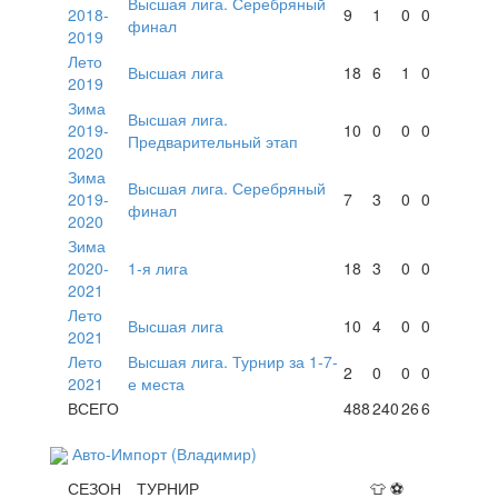
Высшая лига. Серебряный
2018-
9
1
0
0
финал
2019
Лето
Высшая лига
18
6
1
0
2019
Зима
Высшая лига.
2019-
10
0
0
0
Предварительный этап
2020
Зима
Высшая лига. Серебряный
2019-
7
3
0
0
финал
2020
Зима
2020-
1-я лига
18
3
0
0
2021
Лето
Высшая лига
10
4
0
0
2021
Лето
Высшая лига. Турнир за 1-7-
2
0
0
0
2021
е места
ВСЕГО
488
240
26
6
Авто-Импорт (Владимир)
СЕЗОН
ТУРНИР
👕
⚽