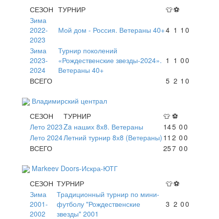
СЕЗОН
ТУРНИР
👕
⚽
Зима
2022-
Мой дом - Россия. Ветераны 40+
4
1
1
0
2023
Зима
Турнир поколений
2023-
«Рождественские звезды-2024».
1
1
0
0
2024
Ветераны 40+
ВСЕГО
5
2
1
0
Владимирский централ
СЕЗОН
ТУРНИР
👕
⚽
Лето 2023
Za наших 8х8. Ветераны
14
5
0
0
Лето 2024
Летний турнир 8х8 (Ветераны)
11
2
0
0
ВСЕГО
25
7
0
0
Markeev Doors-Искра-ЮТГ
СЕЗОН
ТУРНИР
👕
⚽
Зима
Традиционный турнир по мини-
2001-
футболу "Рождественские
3
2
0
0
2002
звезды" 2001