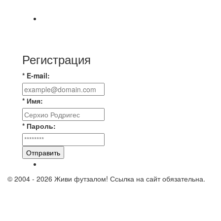
команды Мономах Итоговый счет
Всем добрый день! В прошлую пятницу после
игры Мечта-Стальпром была оставлен
Регистрация
* E-mail:
* Имя:
* Пароль:
Отправить
© 2004 - 2026 Живи футзалом! Ссылка на сайт обязательна.