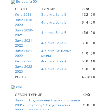
Ветераны 50+
СЕЗОН
ТУРНИР
👕
⚽
Лето 2019
3-я лига Зона Б
12
2
0
0
Зима 2019-
4-я лига Зона В
6
4
0
0
2020
Зима 2020-
4-я лига Зона Б
15
6
0
0
2021
Зима 2021-
4-я лига Зона Б
6
0
0
0
2022
Зима 2021-
4-я лига Стыковые
1
0
0
0
2022
матчи
Лето 2022
4-я лига Зона А
5
0
1
0
Зима 2022-
4-я лига Зона А
1
0
0
0
2023
ВСЕГО
46
12
1
0
Луч
СЕЗОН
ТУРНИР
👕
⚽
Зима
Традиционный турнир по мини-
2001-
футболу "Рождественские
2
0
0
0
2002
звезды" 2001