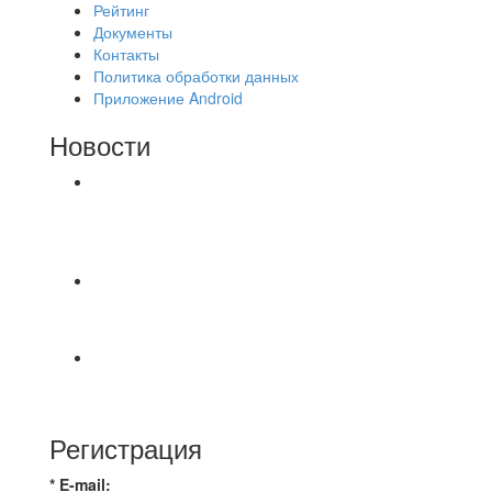
Рейтинг
Документы
Контакты
Политика обработки данных
Приложение Android
Новости
⚽НАЗНАЧЕНИЯ СУДЕЙ⚽ ‼В СРЕДУ
СОСТОЯТСЯ ДОИГРОВКИ 2-Х ТАЙМОВ ДВУХ
МАТЧЕЙ 2А ЛИГИ.
⚡️Сегодня было жарко⚡️ ⚽ ️«Протестировали»
новую футбольную площадку в
📅 Анонс матчей на пятницу, 7 августа 2026 г.
🎡 Центральный парк культуры и отдыха
Регистрация
* E-mail: