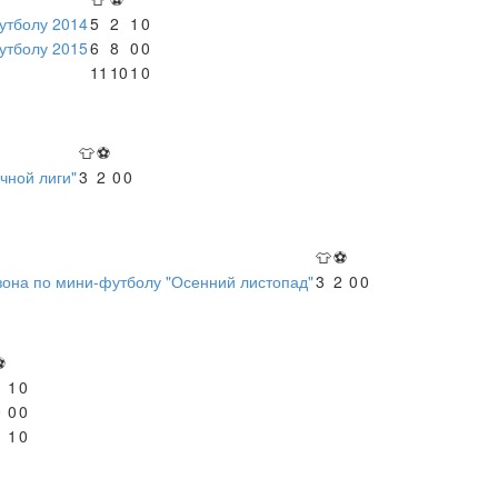
утболу 2014
5
2
1
0
утболу 2015
6
8
0
0
11
10
1
0
👕
⚽
чной лиги"
3
2
0
0
👕
⚽
зона по мини-футболу "Осенний листопад"
3
2
0
0
⚽
1
1
0
0
0
0
1
1
0