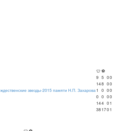
👕
⚽
9
5
0
0
14
8
0
0
ждественские звезды-2015 памяти Н.П. Захарова
1
0
0
0
0
0
0
0
14
4
0
1
38
17
0
1
👕
⚽