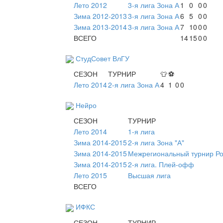
Лето 2012
3-я лига Зона А
1
0
0
0
Зима 2012-2013
3-я лига Зона А
6
5
0
0
Зима 2013-2014
3-я лига Зона А
7
10
0
0
ВСЕГО
14
15
0
0
СтудСовет ВлГУ
СЕЗОН
ТУРНИР
👕
⚽
Лето 2014
2-я лига Зона А
4
1
0
0
Нейро
СЕЗОН
ТУРНИР
Лето 2014
1-я лига
Зима 2014-2015
2-я лига Зона "А"
Зима 2014-2015
Межрегиональный турнир Ро
Зима 2014-2015
2-я лига. Плей-офф
Лето 2015
Высшая лига
ВСЕГО
ИФКС
СЕЗОН
ТУРНИР