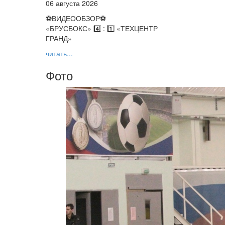
06 августа 2026
⚽️ВИДЕООБЗОР⚽️
«БРУСБОКС» 4️⃣ : 1️⃣ «ТЕХЦЕНТР
ГРАНД»
читать...
Фото