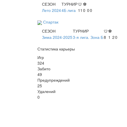
СЕЗОН
ТУРНИР
👕
⚽
Лето 2024
4Б лига
11
0
0
0
Спартак
СЕЗОН
ТУРНИР
👕
⚽
Зима 2024-2025
3-я лига. Зона Б
8
1
2
0
Статистика карьеры
Игр
324
Забито
49
Предупреждений
25
Удалений
0