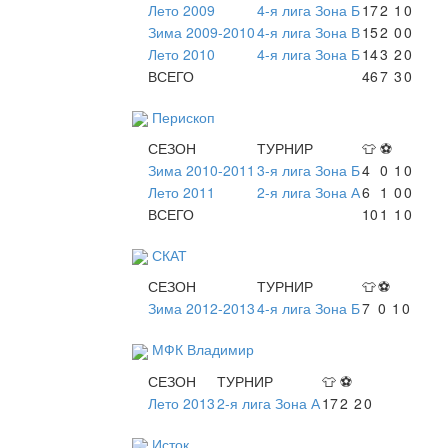
Лето 2009
4-я лига Зона Б
17
2
1
0
Зима 2009-2010
4-я лига Зона В
15
2
0
0
Лето 2010
4-я лига Зона Б
14
3
2
0
ВСЕГО
46
7
3
0
Перископ
СЕЗОН
ТУРНИР
👕
⚽
Зима 2010-2011
3-я лига Зона Б
4
0
1
0
Лето 2011
2-я лига Зона А
6
1
0
0
ВСЕГО
10
1
1
0
СКАТ
СЕЗОН
ТУРНИР
👕
⚽
Зима 2012-2013
4-я лига Зона Б
7
0
1
0
МФК Владимир
СЕЗОН
ТУРНИР
👕
⚽
Лето 2013
2-я лига Зона А
17
2
2
0
Исток