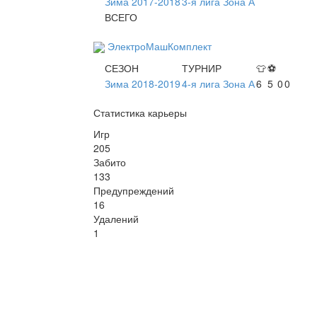
Зима 2017-2018
3-я лига Зона А
ВСЕГО
ЭлектроМашКомплект
СЕЗОН
ТУРНИР
👕
⚽
Зима 2018-2019
4-я лига Зона А
6
5
0
0
Статистика карьеры
Игр
205
Забито
133
Предупреждений
16
Удалений
1