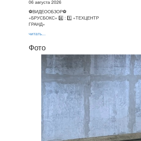
06 августа 2026
⚽️ВИДЕООБЗОР⚽️
«БРУСБОКС» 4️⃣ : 1️⃣ «ТЕХЦЕНТР
ГРАНД»
читать...
Фото