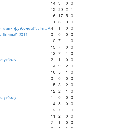
14
9
0
0
13
30
2
1
16
17
5
0
11
6
0
0
 мини-футболом!". Лига А
4
1
0
0
утболом!" 2011
0
0
0
0
12
7
1
0
13
7
0
0
12
7
1
0
-футболу
2
1
0
0
14
9
2
0
10
5
1
0
0
0
0
0
15
8
2
0
12
2
1
0
-футболу
1
0
0
0
14
8
0
0
12
7
1
0
11
2
0
0
7
1
0
0