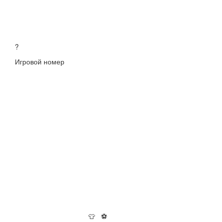
?
Игровой номер
👕
⚽