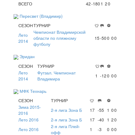
ВСЕГО
42
-180
1
2
0
Пересвет (Владимир)
СЕЗОН
ТУРНИР
👕
🥅
⚽
Чемпионат Владимирской
Лето
области по пляжному
15
-50
0
0
0
2014
футболу
Эридан
СЕЗОН
ТУРНИР
👕
🥅
⚽
Лето
Футзал. Чемпионат
1
-12
0
0
0
2014
Владимира
МФК Технарь
СЕЗОН
ТУРНИР
👕
🥅
⚽
Зима 2015-
2-я лига Зона Б
17
-55
1
0
0
2016
Лето 2016
2-я лига Зона Б
17
-40
1
2
0
2-я лига Плей-
Лето 2016
1
-3
0
0
0
офф