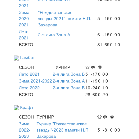
2021
Зима
"Рождественские
2020-
звезды-2021" памяти Н.П.
5
-15
0
0
0
2021
Захарова
Лето
2-я лига Зона А
6
-15
0
0
0
2021
ВСЕГО
31
-69
0
1
0
Гамбит
СЕЗОН
ТУРНИР
👕
🥅
⚽
Лето 2021
2-я лига Зона Б
5
-17
0
0
0
Зима 2021-2022
2-я лига Зона А
11
-19
0
1
0
Лето 2022
2-я лига Зона Б
10
-24
0
1
0
ВСЕГО
26
-60
0
2
0
Крафт
СЕЗОН
ТУРНИР
👕
🥅
⚽
Зима
Турнир "Рождественские
2022-
звезды"-2023 памяти Н.П.
5
-8
0
0
0
2023
Захарова