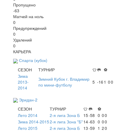
Пропущено
-63
Матчей на ноль
0
Предупреждений
0
Удалений
0
КАРЬЕРА
Спарта (кубок)
СЕЗОН
ТУРНИР
👕
🥅
⚽
Зима
Зимний Кубок г. Владимир
2013-
5
-16
1
0
0
по мини-футболу
2014
Эридан-2
СЕЗОН
ТУРНИР
👕
🥅
⚽
Лето 2014
2-я лига Зона Б
15
-58
0
0
0
Зима 2014-2015
2-я лига Зона "Б"
14
-63
0
0
0
Лето 2015
2-я лига Зона Б
13
-59
1
2
0