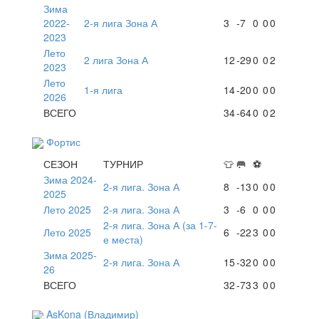
Зима
2022-
2-я лига Зона А
3
-7
0
0
0
2023
Лето
2 лига Зона А
12
-29
0
0
2
2023
Лето
1-я лига
14
-20
0
0
0
2026
ВСЕГО
34
-64
0
0
2
Фортис
СЕЗОН
ТУРНИР
👕
🥅
⚽
Зима 2024-
2-я лига. Зона А
8
-13
0
0
0
2025
Лето 2025
2-я лига. Зона А
3
-6
0
0
0
2-я лига. Зона А (за 1-7-
Лето 2025
6
-22
3
0
0
е места)
Зима 2025-
2-я лига. Зона А
15
-32
0
0
0
26
ВСЕГО
32
-73
3
0
0
AsKona (Владимир)