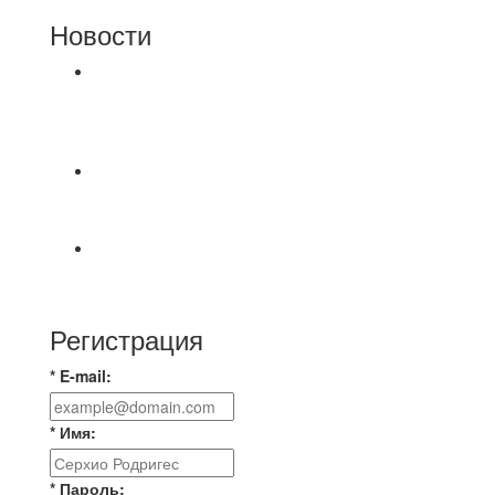
Новости
⚽НАЗНАЧЕНИЯ СУДЕЙ⚽ ‼В СРЕДУ
СОСТОЯТСЯ ДОИГРОВКИ 2-Х ТАЙМОВ ДВУХ
МАТЧЕЙ 2А ЛИГИ.
📅 Анонс матчей на четверг, 6 августа 2026 г. 🎡
Центральный парк культуры и отдыха
⚽ Первенство Владимира по футзалу. 2-я лига.
Зона Б. 03.08.2026 г. КАС - МГ-ПКБ Энерго 1:6
Регистрация
* E-mail:
* Имя:
* Пароль: