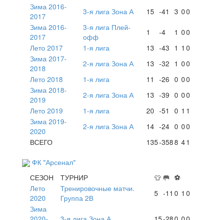
Зима 2016-
3-я лига Зона А
15
-41
3
0
0
2017
Зима 2016-
3-я лига Плей-
1
-4
1
0
0
2017
офф
Лето 2017
1-я лига
13
-43
1
1
0
Зима 2017-
2-я лига Зона А
13
-32
1
0
0
2018
Лето 2018
1-я лига
11
-26
0
0
0
Зима 2018-
2-я лига Зона А
13
-39
0
0
0
2019
Лето 2019
1-я лига
20
-51
0
1
1
Зима 2019-
2-я лига Зона А
14
-24
0
0
0
2020
ВСЕГО
135
-358
8
4
1
ФК "Арсенал"
СЕЗОН
ТУРНИР
👕
🥅
⚽
Лето
Тренировочные матчи.
5
-11
0
1
0
2020
Группа 2В
Зима
2020-
3-я лига Зона А
15
-28
0
0
0