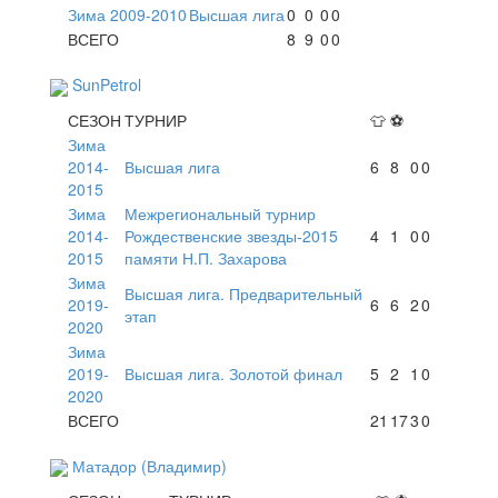
Зима 2009-2010
Высшая лига
0
0
0
0
ВСЕГО
8
9
0
0
SunPetrol
СЕЗОН
ТУРНИР
👕
⚽
Зима
2014-
Высшая лига
6
8
0
0
2015
Зима
Межрегиональный турнир
2014-
Рождественские звезды-2015
4
1
0
0
2015
памяти Н.П. Захарова
Зима
Высшая лига. Предварительный
2019-
6
6
2
0
этап
2020
Зима
2019-
Высшая лига. Золотой финал
5
2
1
0
2020
ВСЕГО
21
17
3
0
Матадор (Владимир)