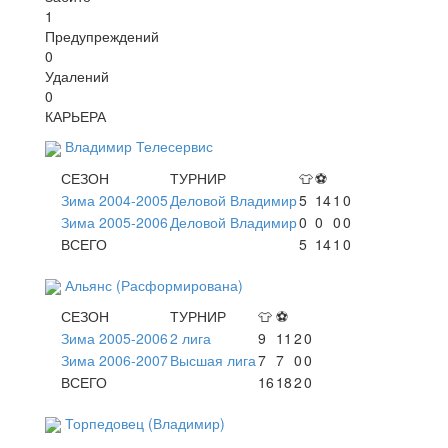
1
Предупреждений
0
Удалений
0
КАРЬЕРА
Владимир Телесервис
СЕЗОН
ТУРНИР
👕
⚽
Зима 2004-2005
Деловой Владимир
5
14
1
0
Зима 2005-2006
Деловой Владимир
0
0
0
0
ВСЕГО
5
14
1
0
Альянс (Расформирована)
СЕЗОН
ТУРНИР
👕
⚽
Зима 2005-2006
2 лига
9
11
2
0
Зима 2006-2007
Высшая лига
7
7
0
0
ВСЕГО
16
18
2
0
Торпедовец (Владимир)