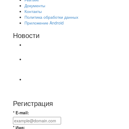
Документы
Контакты
Политика обработки данных
Приложение Android
Новости
⚽НАЗНАЧЕНИЯ СУДЕЙ⚽
‼4 августа на поле #2 после 18.30 были
утеряны две цепочки застегнутые между собой.
⚽️ВИДЕООБЗОР⚽️ «БРУСБОКС» 6️⃣ : 0️⃣
«АКАДЕМИЯ»
Регистрация
* E-mail:
* Имя: