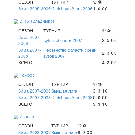
СЕЗОН
ТУРНИР
👕
⚽
Зима 2005-2006
Christmas Stars 2006
1
0
0
0
ВГГУ (Владимир)
СЕЗОН
ТУРНИР
👕
⚽
Зима 2007-
Кубок области 2007
2
5
0
0
2008
Зима 2007-
Первенство области среди
2
3
0
0
2008
вузов 2007
ВСЕГО
4
8
0
0
Рокфор
СЕЗОН
ТУРНИР
👕
⚽
Зима 2007-2008
Высшая лига
3
3
1
0
Зима 2007-2008
Christmas Stars 2008
0
0
0
0
ВСЕГО
3
3
1
0
Изолан
СЕЗОН
ТУРНИР
👕
⚽
Зима 2008-2009
Высшая лига
8
9
0
0