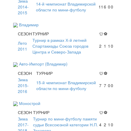
Зима
14-й чемпионат Владимирской
2014-
11
6
0
0
области по мини-футболу
2015
Владимир
СЕЗОН
ТУРНИР
👕
⚽
Турнир в рамках Х-й летней
Лето
Спартакиады Союза городов
2
1
1
0
2011
Центра и Северо-Запада
Авто-Импорт (Владимир)
СЕЗОН
ТУРНИР
👕
⚽
Зима
15-й чемпионат Владимирской
2015-
7
7
0
0
области по мини-футболу
2016
Монострой
СЕЗОН
ТУРНИР
👕
⚽
Зима
Турнир по мини-футболу памяти
2017-
судьи Всесоюзной категории Н.П.
4
2
1
0
2018
Захарова