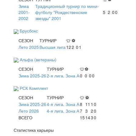
Зима
Традиционный турнир по мини-
2001-
футболу "Рождественские
5
2
0
0
2002
звезды" 2001
Брусбокс
СЕЗОН
ТУРНИР
👕
⚽
Лето 2025
Высшая лига
12
2
0
1
Альфа (ветераны)
СЕЗОН
ТУРНИР
👕
⚽
Зима 2025-26
2-я лига. Зона А
0
0
0
0
РСК Комплект
СЕЗОН
ТУРНИР
👕
⚽
Зима 2025-26
4-я лига. Зона А
8
11
1
0
Лето 2026
4-я лига. Зона А
7
3
2
0
ВСЕГО
15
14
3
0
Статистика карьеры