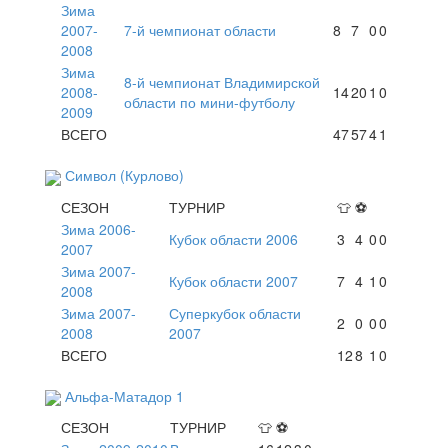
Зима
2007-
7-й чемпионат области
8
7
0
0
2008
Зима
8-й чемпионат Владимирской
2008-
14
20
1
0
области по мини-футболу
2009
ВСЕГО
47
57
4
1
Символ (Курлово)
СЕЗОН
ТУРНИР
👕
⚽
Зима 2006-
Кубок области 2006
3
4
0
0
2007
Зима 2007-
Кубок области 2007
7
4
1
0
2008
Зима 2007-
Суперкубок области
2
0
0
0
2008
2007
ВСЕГО
12
8
1
0
Альфа-Матадор 1
СЕЗОН
ТУРНИР
👕
⚽