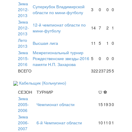
Зима
Суперкубок Владимирской
2012-
3
0
0
0
области по мини-футболу
2013
Зима
12-й чемпионат области по
2012-
14
7
2
1
мини-футболу
2013
Лето
Высшая лига
11
5
1
0
2013
Зима
Межрегиональный турнир
2015-
Рождественские звезды-2016
5
0
0
0
2016
памяти Н.П. Захарова
ВСЕГО
322
237
25
5
Кабельщик (Кольчугино)
СЕЗОН
ТУРНИР
👕
⚽
Зима
2005-
Чемпионат области
15
19
3
0
2006
Зима
2006-
6-й Чемпионат области
10
11
0
1
2007