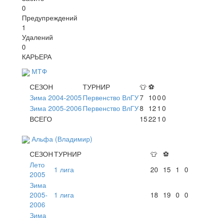
0
Предупреждений
1
Удалений
0
КАРЬЕРА
МТФ
СЕЗОН
ТУРНИР
👕
⚽
Зима 2004-2005
Первенство ВлГУ
7
10
0
0
Зима 2005-2006
Первенство ВлГУ
8
12
1
0
ВСЕГО
15
22
1
0
Альфа (Владимир)
СЕЗОН
ТУРНИР
👕
⚽
Лето
1 лига
20
15
1
0
2005
Зима
2005-
1 лига
18
19
0
0
2006
Зима