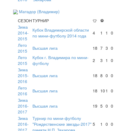
Матадор (Владимир)
СЕЗОН
ТУРНИР
👕
⚽
Зима
Кубок Владимирской области
2014-
4
1
1
0
по мини-футболу 2014 года
2015
Лето
Высшая лига
18
7
3
0
2015
Лето
Кубок г. Владимира по мини-
2
3
1
0
2015
футболу
Зима
2015-
Высшая лига
18
8
0
0
2016
Лето
Высшая лига
18
10
1
0
2016
Зима
2016-
Высшая лига
19
5
0
0
2017
Зима
Турнир по мини-футболу
2016-
"Рождественские звезды-2017"
5
1
0
0
2017
памяти Н.П. Захарова