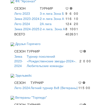
ФК "Арсенал"
СЕЗОН
ТУРНИР
👕
⚽
Лето 2023
3-я лига Зона Б
9
6
0
0
Зима 2023-2024
2-я лига Зона А
11
6
1
0
Лето 2024
2А лига
12
4
2
0
Зима 2024-2025
2-я лига. Зона А
8
10
0
1
ВСЕГО
40
26
3
1
Друзья Горячего
СЕЗОН
ТУРНИР
👕
⚽
Зима
Турнир поколений
2023-
«Рождественские звезды-2024».
2
0
0
0
2024
Любительские команды
Эдельвейс
СЕЗОН
ТУРНИР
👕
⚽
Лето 2024
Летний турнир 8х8 (Ветераны)
11
5
0
0
Ветераны "Торпедо"
СЕЗОН
ТУРНИР
👕
⚽