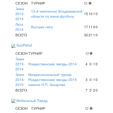
СЕЗОН
ТУРНИР
👕
⚽
Зима
13-й чемпионат Владимирской
2013-
15
10
1
0
области по мини-футболу
2014
Лето
Высшая лига
17
11
0
0
2014
ВСЕГО
32
21
1
0
SunPetrol
СЕЗОН
ТУРНИР
👕
⚽
Зима
2013-
Рождественские звезды-2014
4
0
1
0
2014
Зима
Межрегиональный турнир
2014-
Рождественские звезды-2015
3
0
1
0
2015
памяти Н.П. Захарова
ВСЕГО
7
0
2
0
Мебельный Парад
СЕЗОН
ТУРНИР
👕
⚽