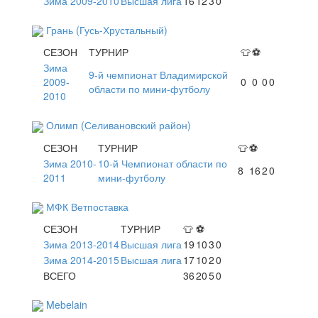
Зима 2009-2010
Высшая лига
16
12
3
0
Грань (Гусь-Хрустальный)
СЕЗОН
ТУРНИР
👕
⚽
Зима
9-й чемпионат Владимирской
2009-
0
0
0
0
области по мини-футболу
2010
Олимп (Селивановский район)
СЕЗОН
ТУРНИР
👕
⚽
Зима 2010-
10-й Чемпионат области по
8
16
2
0
2011
мини-футболу
МФК Ветпоставка
СЕЗОН
ТУРНИР
👕
⚽
Зима 2013-2014
Высшая лига
19
10
3
0
Зима 2014-2015
Высшая лига
17
10
2
0
ВСЕГО
36
20
5
0
Mebelain