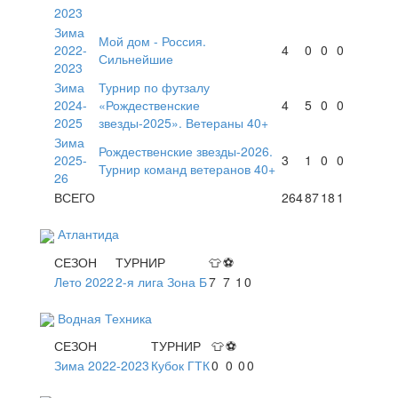
2023
Зима
Мой дом - Россия.
2022-
4
0
0
0
Сильнейшие
2023
Зима
Турнир по футзалу
2024-
«Рождественские
4
5
0
0
2025
звезды-2025». Ветераны 40+
Зима
Рождественские звезды-2026.
2025-
3
1
0
0
Турнир команд ветеранов 40+
26
ВСЕГО
264
87
18
1
Атлантида
СЕЗОН
ТУРНИР
👕
⚽
Лето 2022
2-я лига Зона Б
7
7
1
0
Водная Техника
СЕЗОН
ТУРНИР
👕
⚽
Зима 2022-2023
Кубок ГТК
0
0
0
0