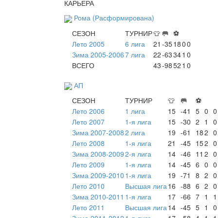
КАРЬЕРА
Рома (Расформирована)
СЕЗОН
ТУРНИР
👕
🥅
⚽
Лето 2005
6 лига
21
-35
18
0
0
Зима 2005-2006
7 лига
22
-63
34
1
0
ВСЕГО
43
-98
52
1
0
АП
СЕЗОН
ТУРНИР
👕
🥅
⚽
Лето 2006
1 лига
15
-41
5
0
0
Лето 2007
1-я лига
15
-30
2
1
0
Зима 2007-2008
2 лига
19
-61
18
2
0
Лето 2008
1-я лига
21
-45
15
2
0
Зима 2008-2009
2-я лига
14
-46
11
2
0
Лето 2009
1-я лига
14
-45
6
0
0
Зима 2009-2010
1-я лига
19
-71
8
2
0
Лето 2010
Высшая лига
16
-88
6
2
0
Зима 2010-2011
1-я лига
17
-66
7
1
1
Лето 2011
Высшая лига
14
-45
5
1
0
Зима 2011-2012
1-я лига
17
-58
4
1
1