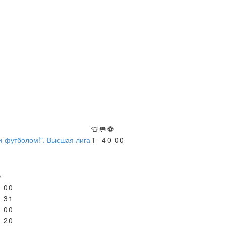
👕
🥅
⚽
-футболом!". Высшая лига
1
-4
0
0
0
⚽
0
0
3
1
0
0
2
0