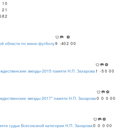
1
0
2
1
6
8
2
👕
🥅
⚽
ой области по мини-футболу
9
-40
2
0
0
👕
🥅
⚽
ждественские звезды-2015 памяти Н.П. Захарова
1
-5
0
0
0
👕
🥅
⚽
ждественские звезды-2017" памяти Н.П. Захарова
0
0
0
0
0
👕
🥅
⚽
яти судьи Всесоюзной категории Н.П. Захарова
0
0
0
0
0