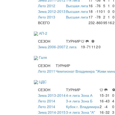
Лето 2012
Высшая лига
16
-76
5
1
0
Зима 2012-2013
Высшая лига
18
-110
1
0
0
Лето 2013
Высшая лига
17
-78
2
1
0
ВСЕГО
232
-860
95
16
2
АП-2
СЕЗОН
ТУРНИР
👕
🥅
⚽
Зима 2006-2007
2 лига
19
-71
11
2
0
Галя
СЕЗОН
ТУРНИР
Лето 2011
Чемпионат Владимира "Живи мини
ЦДС
СЕЗОН
ТУРНИР
👕
🥅
Зима 2013-2014
4-я лига Зона А
15
-31
0
Лето 2014
3-я лига Зона Б
16
-43
4
Лето 2014
Кубок г. Владимира
2
-4
0
Зима 2014-2015
3-я лига Зона "А"
16
-32
3