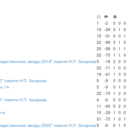
👕
🥅
⚽
1
-2
0
0
0
15
-29
3
1
0
15
-31
0
0
1
22
-99
3
1
0
20
-58
0
1
1
22
-75
1
1
0
ждественские звезды-2018" памяти Н.П. Захарова
5
-16
2
0
0
22
-71
1
0
0
19
-41
1
3
0
0" памяти Н.П. Захарова
5
-9
0
0
0
па 1А
5
-9
0
1
0
22
-73
1
2
0
1" памяти Н.П. Захарова
4
-6
0
0
0
11
-45
0
2
0
ста
10
-29
1
0
0
21
-72
1
2
1
ждественские звезды-2022" памяти Н.П. Захарова
5
-6
0
1
0