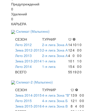
Предупреждений
0
Удалений
0
КАРЬЕРА
Силикат (Малыгино)
СЕЗОН
ТУРНИР
👕
⚽
Лето 2012
2-я лига Зона А
14
10
1
0
Зима 2012-2013
2-я лига Зона А
12
4
0
0
Лето 2013
2-я лига Зона А
4
0
0
0
Зима 2013-2014
1-я лига
10
1
1
0
Лето 2014
1-я лига
15
4
0
0
ВСЕГО
55
19
2
0
Силикат-2 (Малыгино)
СЕЗОН
ТУРНИР
👕
⚽
Зима 2014-2015
4-я лига Зона "В"
13
9
0
0
Лето 2015
4-я лига Зона Б
12
1
0
0
Зима 2015-2016
4-я лига Зона В
8
4
0
0