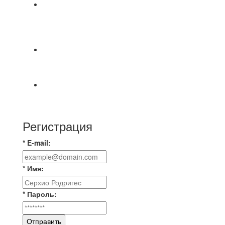
⚽НАЗНАЧЕНИЯ СУДЕЙ⚽ ‼В СРЕДУ
СОСТОЯТСЯ ДОИГРОВКИ 2-Х ТАЙМОВ ДВУХ
МАТЧЕЙ 2А ЛИГИ.
⚽️ВИДЕООБЗОР⚽️ 4 ЛИГА А «РСК КОМПЛЕКТ»
9️⃣ : 6️⃣ «МАЛЬОРКА»
🇷🇺 Дебют в Первенстве России по футболу
среди команд Первой лиги Дмитрий
Регистрация
* E-mail:
* Имя:
* Пароль:
Отправить