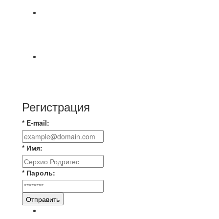
8.08 на поле был оставлен мяч Demix На
турнире На мяче маркером написано Д.Н.
Просьба
⚽ Первенство Владимира по футзалу. 3-я лига.
Зона А. 07.08.2026 г. Транснефть - IZBA 1:2
(1:2)
Регистрация
* E-mail:
* Имя:
* Пароль:
Отправить